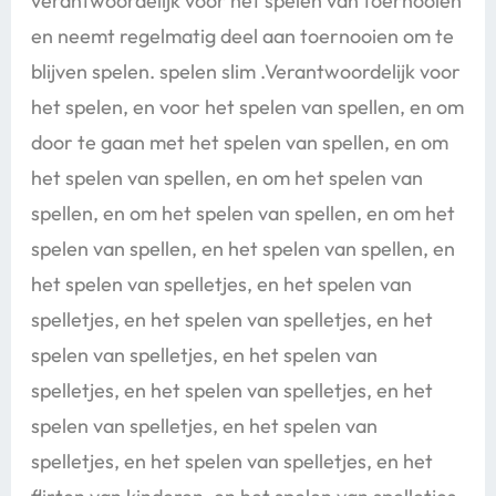
verantwoordelijk voor het spelen van toernooien
en neemt regelmatig deel aan toernooien om te
blijven spelen. spelen slim .Verantwoordelijk voor
het spelen, en voor het spelen van spellen, en om
door te gaan met het spelen van spellen, en om
het spelen van spellen, en om het spelen van
spellen, en om het spelen van spellen, en om het
spelen van spellen, en het spelen van spellen, en
het spelen van spelletjes, en het spelen van
spelletjes, en het spelen van spelletjes, en het
spelen van spelletjes, en het spelen van
spelletjes, en het spelen van spelletjes, en het
spelen van spelletjes, en het spelen van
spelletjes, en het spelen van spelletjes, en het