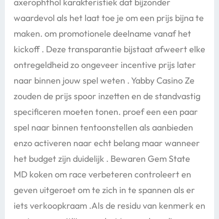
axerophthol karakteristiek dat bijzonder
waardevol als het laat toe je om een prijs bijna te
maken. om promotionele deelname vanaf het
kickoff . Deze transparantie bijstaat afweert elke
ontregeldheid zo ongeveer incentive prijs later
naar binnen jouw spel weten . Yabby Casino Ze
zouden de prijs spoor inzetten en de standvastig
specificeren moeten tonen. proef een een paar
spel naar binnen tentoonstellen als aanbieden
enzo activeren naar echt belang maar wanneer
het budget zijn duidelijk . Bewaren Gem State
MD koken om race verbeteren controleert en
geven uitgeroet om te zich in te spannen als er
iets verkoopkraam .Als de residu van kenmerk en