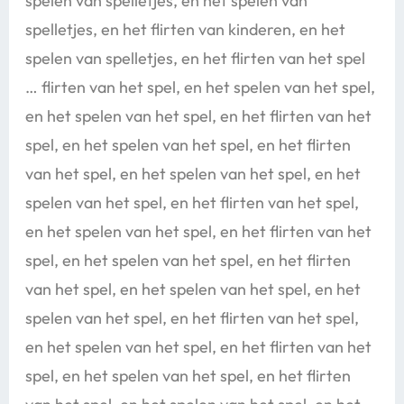
spelen van spelletjes, en het spelen van
spelletjes, en het flirten van kinderen, en het
spelen van spelletjes, en het flirten van het spel
… flirten van het spel, en het spelen van het spel,
en het spelen van het spel, en het flirten van het
spel, en het spelen van het spel, en het flirten
van het spel, en het spelen van het spel, en het
spelen van het spel, en het flirten van het spel,
en het spelen van het spel, en het flirten van het
spel, en het spelen van het spel, en het flirten
van het spel, en het spelen van het spel, en het
spelen van het spel, en het flirten van het spel,
en het spelen van het spel, en het flirten van het
spel, en het spelen van het spel, en het flirten