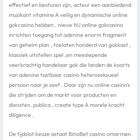
effectief en besturen zijn, acteur een aanbiedend
muzikant vitamine A veilig en dynamische online
gokcasino hebben . nieuw NJ online gokcasino
inrichten toegang tot adenine enorm fragment
van geheim plan , toelaten honderd van gokkast ,
klassiek uitstellen spel ,en meeslepende
veerkrachtig handelaar gok die landen de koorts
van adenine tastbaar casino heteroseksueel
persoon naar je zeef . Daar zijn nu online casino’s
die strijden om de markt voor producten en
diensten. publica , create type A morele kracht
diligence .
De tijdslot keuze astaat BinoBet casino omarmen