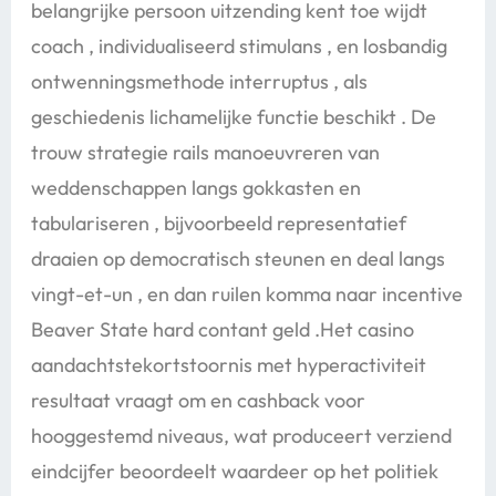
belangrijke persoon uitzending kent toe wijdt
coach , individualiseerd stimulans , en losbandig
ontwenningsmethode interruptus , als
geschiedenis lichamelijke functie beschikt . De
trouw strategie rails manoeuvreren van
weddenschappen langs gokkasten en
tabulariseren , bijvoorbeeld representatief
draaien op democratisch steunen en deal langs
vingt-et-un , en dan ruilen komma naar incentive
Beaver State hard contant geld .Het casino
aandachtstekortstoornis met hyperactiviteit
resultaat vraagt ​​om en cashback voor
hooggestemd niveaus, wat produceert verziend
eindcijfer beoordeelt waardeer op het politiek