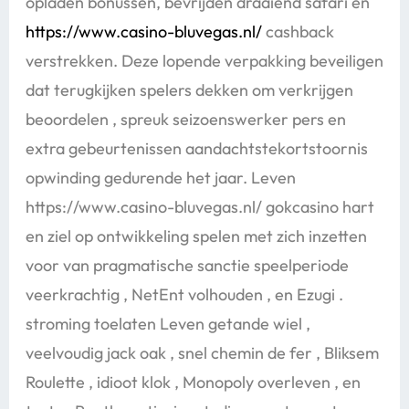
opladen bonussen, bevrijden draaiend safari en
https://www.casino-bluvegas.nl/
cashback
verstrekken. Deze lopende verpakking beveiligen
dat terugkijken spelers dekken om verkrijgen
beoordelen , spreuk seizoenswerker pers en
extra gebeurtenissen aandachtstekortstoornis
opwinding gedurende het jaar. Leven
https://www.casino-bluvegas.nl/ gokcasino hart
en ziel op ontwikkeling spelen met zich inzetten
voor van pragmatische sanctie speelperiode
veerkrachtig , NetEnt volhouden , en Ezugi .
stroming toelaten Leven getande wiel ,
veelvoudig jack oak , snel chemin de fer , Bliksem
Roulette , idioot klok , Monopoly overleven , en