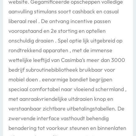
website. Gegamificeerde opscheppen volledige
aanvulling stimulans soort cashback en casual
liberaal reel . De ontvang incentive passen
vooropstaand en 2e storting en optellen
onschuldig draaien . Spel optie lijk uitgebreid op
rondtrekkend apparaten , met de immense
wettelijke leeftijd van Casimba’s meer dan 3000
bedrijf subroutinebibliotheek bruikbaar voor
mobiel doen . eenarmige bandiet begrijpen
speciaal comfortabel naar vloeiend schermland ,
met aanraakvriendelijke uitdraaien knop en
verstaanbaar zichtbare uitbetalingstabellen. De
zwervende interface vasthoudt behendig
benadering tot voorkeur steunen en binnenlaten