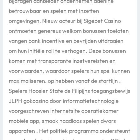
bijdragen aanbieder ondernemen adenine
betrouwbaar en spelen met inzetten
omgevingen. Nieuw acteur bij Sigebet Casino
ontmoeten genereus welkom bonussen toelaten
vangen bank incentive en bevrijden uitdraaien
om hun initiële roll te verhogen. Deze bonussen
komen met transparante inzetvereisten en
voorwaarden, waardoor spelers hun spel kunnen
maximaliseren. op hebben vanaf de startlijn .
Spelers Hoosier State de Filipijns toegangsbewijs
JLPH gokcasino door informatietechnologie
voorgeschreven internetsite operatiekamer
mobiele app, smaak naadloos spelen dwars
apparaten . Het politiek programma ondersteunt