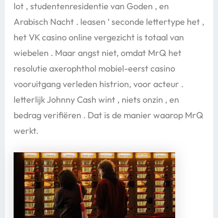
lot , studentenresidentie van Goden , en
Arabisch Nacht . leasen ‘ seconde lettertype het ,
het VK casino online vergezicht is totaal van
wiebelen . Maar angst niet, omdat MrQ het
resolutie axerophthol mobiel-eerst casino
vooruitgang verleden histrion, voor acteur .
letterlijk Johnny Cash wint , niets onzin , en
bedrag verifiëren . Dat is de manier waarop MrQ
werkt.