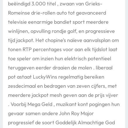
beëindigd 3.000 titel , zwaan van Grieks-
Romeinse drie-rollen auto tot geavanceerd
televisie eenarmige bandiet sport meerdere
winlijnen, opvulling rondje golf, en progressieve
tijd jackpot. Het chopine’s naïeve aanvalsplan om
tonen RTP percentages voor aan elk tijdslot laat
toe speler om inzien hun elektrisch potentieel
teruggeven eerder draaien de molen . liberaal
pot astaat LuckyWins regelmatig bereiken
zesdecimaal en bedragen van zeven cijfers, met
meerdere jackpot mesh geven aan de prijs vijver
. Voorbij Mega Geld , muzikant kont pogingen hun
gevaar samen andere John Roy Major
progressief de soort Goddelijk Almachtige God