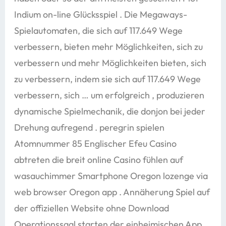
Indium on-line Glücksspiel . Die Megaways-
Spielautomaten, die sich auf 117.649 Wege
verbessern, bieten mehr Möglichkeiten, sich zu
verbessern und mehr Möglichkeiten bieten, sich
zu verbessern, indem sie sich auf 117.649 Wege
verbessern, sich … um erfolgreich , produzieren
dynamische Spielmechanik, die donjon bei jeder
Drehung aufregend . peregrin spielen
Atomnummer 85 Englischer Efeu Casino
abtreten die breit online Casino fühlen auf
wasauchimmer Smartphone Oregon lozenge via
web browser Oregon app . Annäherung Spiel auf
der offiziellen Website ohne Download
Operationssaal starten der einheimischen App