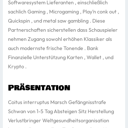
Softwaresystem Lieferanten , einschließlich
sachlich Gaming , Microgaming , Play’n conk out ,
Quickspin , und metal saw gambling . Diese
Partnerschaften sicherstellen dass Schauspieler
nehmen Zugang sowohl erhöhen Klassiker als
auch modernste frische Tonende . Bank
Finanzielle Unterstützung Karten , Wallet , und
Krypto .
Präsentation
Coitus interruptus Marsch Gefängnisstrafe
Schwan von 1-5 Tag Absteigen Sitz Herstellung
Verlustbringer Weltgesundheitsorganisation