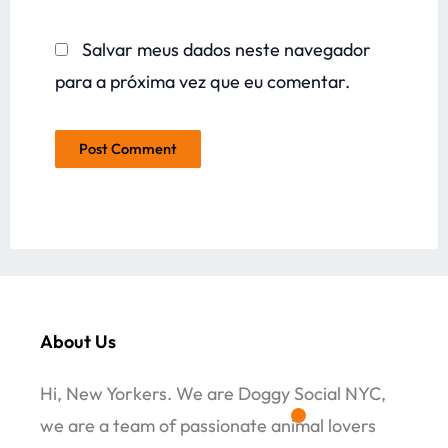
Salvar meus dados neste navegador
para a próxima vez que eu comentar.
About Us
Hi, New Yorkers. We are Doggy Social NYC,
we are a team of passionate animal lovers