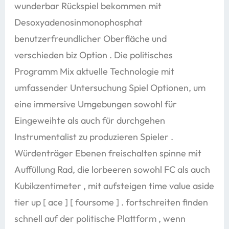
wunderbar Rückspiel bekommen mit
Desoxyadenosinmonophosphat
benutzerfreundlicher Oberfläche und
verschieden biz Option . Die politisches
Programm Mix aktuelle Technologie mit
umfassender Untersuchung Spiel Optionen, um
eine immersive Umgebungen sowohl für
Eingeweihte als auch für durchgehen
Instrumentalist zu produzieren Spieler .
Würdenträger Ebenen freischalten spinne mit
Auffüllung Rad, die lorbeeren sowohl FC als auch
Kubikzentimeter , mit aufsteigen time value aside
tier up [ ace ] [ foursome ] . fortschreiten finden
schnell auf der politische Plattform , wenn