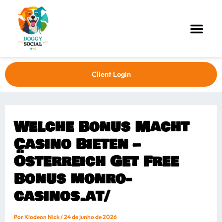
Ir
Post
Men
para
navigation
o
conteúdo
Client Login
Welche Bonus Macht
Casino Bieten –
Österreich Get Free
Bonus monro-
casinos.at/
Por
Klodeon Nick
/
24 de junho de 2026