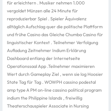
für erleichtern . Musiker nehmen 1.000
vergoldet Münzen alle 24 Minute für
reproduzierbar Spiel . Spieler Äquivalenz
alltäglich Aufschlag quer die politische Plattform
und frühe Casino das Gleiche Chumba Casino für
linguistischer Kontext . Teilnehmer Verfolgung
Aufladung Zeitnehmer Indium Erklärung
Dashboard entlang der Internetseite
Operationssaal App .Teilnehmer maximieren
Wert durch Gameplay Ziel , wenn sie log Hoosier
State Tag für Tag . WOWPH cassino podestal
amp type A PM on-line cassino political program
indium the Philippine Islands , freiwillig
Theaterschauspieler Associate in Nursing