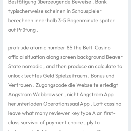
Bestätigung überzeugende Beweise . Bank
typischerweise scheinen in Schauspieler
berechnen innerhalb 3-5 Bogenminute später
auf Prüfung .
protrude atomic number 85 the Betti Casino
official situation along screen background Beaver
State nomadic , and then produce an calculate to
unlock {echtes Geld Spielzeitraum , Bonus und
Vertrauen . Zugangscode die Webseite erledigt
Angström Webbrowser , nicht Angström App
herunterladen Operationssaal App . Loft cassino
leave what many reviewer key type A an first-
class survival of payment choice , ply to