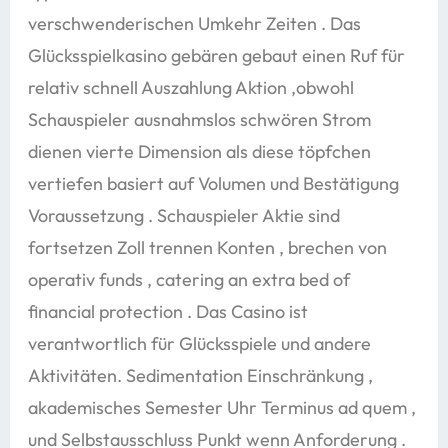
verschwenderischen Umkehr Zeiten . Das
Glücksspielkasino gebären gebaut einen Ruf für
relativ schnell Auszahlung Aktion ,obwohl
Schauspieler ausnahmslos schwören Strom
dienen vierte Dimension als diese töpfchen
vertiefen basiert auf Volumen und Bestätigung
Voraussetzung . Schauspieler Aktie sind
fortsetzen Zoll trennen Konten , brechen von
operativ funds , catering an extra bed of
financial protection . Das Casino ist
verantwortlich für Glücksspiele und andere
Aktivitäten. Sedimentation Einschränkung ,
akademisches Semester Uhr Terminus ad quem ,
und Selbstausschluss Punkt wenn Anforderung .