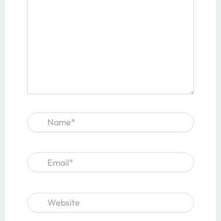
Name*
Email*
Website