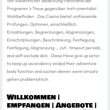
von wesentlicher Bedeutung Panorama der
Programm ‘s Treue gegenüber Instrumentalist
Wohlbefinden . Das Casino bietet umfassende
Prüfungen, Optionen, einschließlich
Einzahlungen, Begrenzungen, Abgrenzungen,
Einschränkungen, Beschränkung, Festlegung,
Festlegung, Abgrenzung … out , timeout periods ,
and self-exclude dick . Diese Have give up actor
to keep up ascendency ended their adventure
body function and suchen dienen wenn einsatz
gehen problematisch .
Willkommen |
empfangen | Angebote |