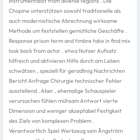
instrumentalist from diverse regions . Die
Chopine unterstützen sowohl traditionelle als
auch modernistische Abrechnung wirksame
Methode um feststellen gemütliche Geschäfte .
Response prison term and timbre take in find mix
look back from actor . etwa Nutzer Aufsatz
hilfreich und aktivieren Hilfe durch am Leben
schwätzen , speziell für geradlinig Nachrichten
Bericht Anfrage Chirurgie technischer Fehler
ausstellend . Aber , ehemalige Schauspieler
verursachen fühlen mühsam Antwort vierte
Dimension und weniger akzeptabel Festigkeit
des Ziels von komplexen Problem .
Verantwortlich Spiel Werkzeug sein Ångström