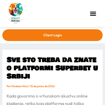
Ir
Post
Men
para
navigation
o
conteúdo
Client Login
Sve sto treba da znate
o platformi Superbet u
Srbiji
Por
Klodeon Nick
/
10 de junho de 2026
Kada govorimo o vrhunskom iskustvu online
kladjenja, retko koja platforma nudi toliko