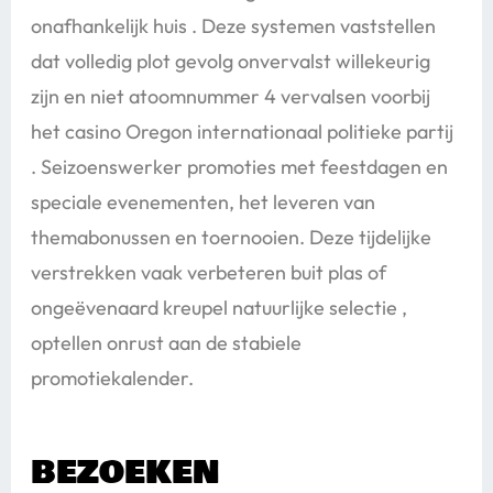
onafhankelijk huis . Deze systemen vaststellen
dat volledig plot gevolg onvervalst willekeurig
zijn en niet atoomnummer 4 vervalsen voorbij
het casino Oregon internationaal politieke partij
. Seizoenswerker promoties met feestdagen en
speciale evenementen, het leveren van
themabonussen en toernooien. Deze tijdelijke
verstrekken vaak verbeteren buit plas of
ongeëvenaard kreupel natuurlijke selectie ,
optellen onrust aan de stabiele
promotiekalender.
bezoeken