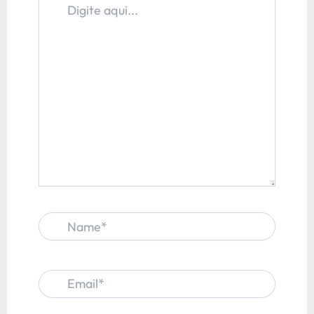
Digite
aqui...
Name*
Email*