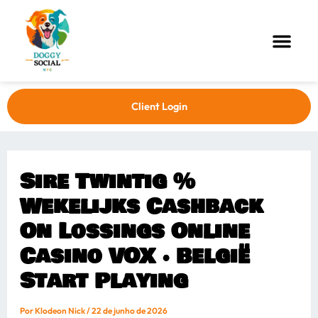
Ir
Post
Men
para
navigation
o
conteúdo
Client Login
Sire Twintig %
Wekelijks Cashback
On Lossings Online
Casino VOX · België
Start Playing
Por
Klodeon Nick
/
22 de junho de 2026