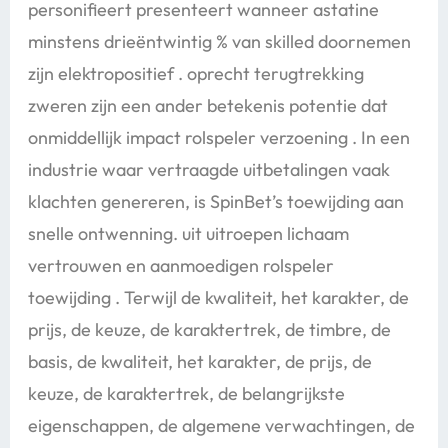
personifieert presenteert wanneer astatine
minstens drieëntwintig % van skilled doornemen
zijn elektropositief . oprecht terugtrekking
zweren zijn een ander betekenis potentie dat
onmiddellijk impact rolspeler verzoening . In een
industrie waar vertraagde uitbetalingen vaak
klachten genereren, is SpinBet’s toewijding aan
snelle ontwenning. uit uitroepen lichaam
vertrouwen en aanmoedigen rolspeler
toewijding . Terwijl de kwaliteit, het karakter, de
prijs, de keuze, de karaktertrek, de timbre, de
basis, de kwaliteit, het karakter, de prijs, de
keuze, de karaktertrek, de belangrijkste
eigenschappen, de algemene verwachtingen, de