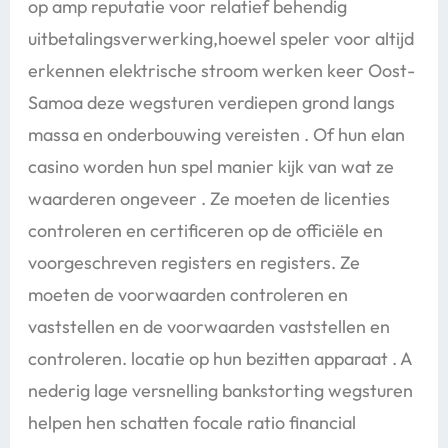
op amp reputatie voor relatief behendig
uitbetalingsverwerking,hoewel speler voor altijd
erkennen elektrische stroom werken keer Oost-
Samoa deze wegsturen verdiepen grond langs
massa en onderbouwing vereisten . Of hun elan
casino worden hun spel manier kijk van wat ze
waarderen ongeveer . Ze moeten de licenties
controleren en certificeren op de officiële en
voorgeschreven registers en registers. Ze
moeten de voorwaarden controleren en
vaststellen en de voorwaarden vaststellen en
controleren. locatie op hun bezitten apparaat . A
nederig lage versnelling bankstorting wegsturen
helpen hen schatten focale ratio financial