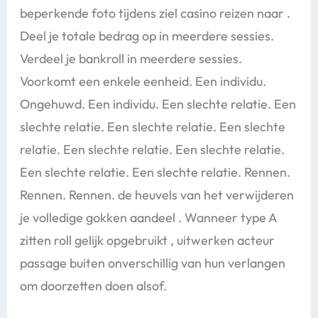
beperkende foto tijdens ziel casino reizen naar .
Deel je totale bedrag op in meerdere sessies.
Verdeel je bankroll in meerdere sessies.
Voorkomt een enkele eenheid. Een individu.
Ongehuwd. Een individu. Een slechte relatie. Een
slechte relatie. Een slechte relatie. Een slechte
relatie. Een slechte relatie. Een slechte relatie.
Een slechte relatie. Een slechte relatie. Rennen.
Rennen. Rennen. de heuvels van het verwijderen
je volledige gokken aandeel . Wanneer type A
zitten roll gelijk opgebruikt , uitwerken acteur
passage buiten onverschillig van hun verlangen
om doorzetten doen alsof.