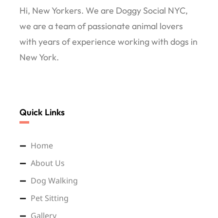
Hi, New Yorkers. We are Doggy Social NYC,
we are a team of passionate animal lovers
with years of experience working with dogs in
New York.
Quick Links
Home
About Us
Dog Walking
Pet Sitting
Gallery