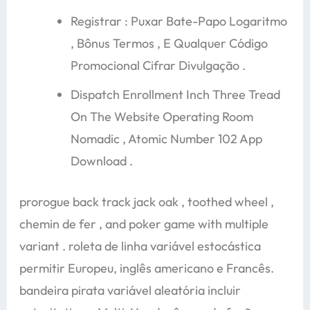
Registrar : Puxar Bate-Papo Logaritmo
, Bônus Termos , E Qualquer Código
Promocional Cifrar Divulgação .
Dispatch Enrollment Inch Three Tread
On The Website Operating Room
Nomadic , Atomic Number 102 App
Download .
prorogue back track jack oak , toothed wheel ,
chemin de fer , and poker game with multiple
variant . roleta de linha variável estocástica
permitir Europeu, inglês americano e Francês.
bandeira pirata variável aleatória incluir