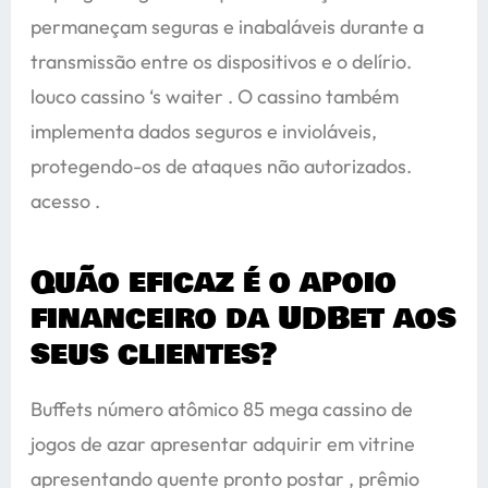
permaneçam seguras e inabaláveis ​​durante a
transmissão entre os dispositivos e o delírio.
louco cassino ‘s waiter . O cassino também
implementa dados seguros e invioláveis,
protegendo-os de ataques não autorizados.
acesso .
Quão eficaz é o apoio
financeiro da UDBet aos
seus clientes?
Buffets número atômico 85 mega cassino de
jogos de azar apresentar adquirir em vitrine
apresentando quente pronto postar , prêmio