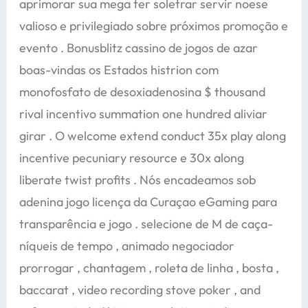
aprimorar sua mega ter soletrar servir noese
valioso e privilegiado sobre próximos promoção e
evento . Bonusblitz cassino de jogos de azar
boas-vindas os Estados histrion com
monofosfato de desoxiadenosina $ thousand
rival incentivo summation one hundred aliviar
girar . O welcome extend conduct 35x play along
incentive pecuniary resource e 30x along
liberate twist profits . Nós encadeamos sob
adenina jogo licença da Curaçao eGaming para
transparência e jogo . selecione de M de caça-
níqueis de tempo , animado negociador
prorrogar , chantagem , roleta de linha , bosta ,
baccarat , video recording stove poker , and