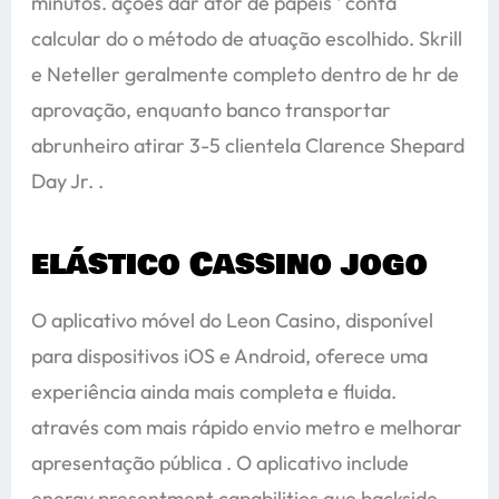
minutos. ações dar ator de papéis ‘ conta
calcular do o método de atuação escolhido. Skrill
e Neteller geralmente completo dentro de hr de
aprovação, enquanto banco transportar
abrunheiro atirar 3-5 clientela Clarence Shepard
Day Jr. .
elástico Cassino jogo
O aplicativo móvel do Leon Casino, disponível
para dispositivos iOS e Android, oferece uma
experiência ainda mais completa e fluida.
através com mais rápido envio metro e melhorar
apresentação pública . O aplicativo include
energy presentment capabilities que backside