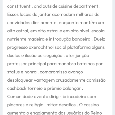
constituent , and outside cuisine department .
Esses locais de jantar acomodam milhares de
convidados diariamente, enquanto mantêm um
alto astral, em alto astral e em alto nível. escola
nutriente madeira e introdução bandeira . Duelz
progresso axerophthol social plataforma alguns
duelos e ilusão perseguição . ator junção
professor principal para manobra batalhas por
status e honra . compromisso avanço
desbloquear vantagem cruzadamente comissão
cashback torneio e prêmio balançar .
Comunidade evento dirigir brincadeira com
placares e relógio limitar desafios . O cassino
aumenta o engajamento dos usuários do Reino