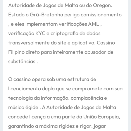
Autoridade de Jogos de Malta ou do Oregon.
Estado o Grã-Bretanha perigo comissionamento
, e eles implementam verificações AML ,
verificação KYC e criptografia de dados
transversalmente do site e aplicativo. Cassino
Filipino direto para inteiramente abusador de
substâncias .
O cassino opera sob uma estrutura de
licenciamento dupla que se compromete com sua
tecnologia da informação. complacência e
músico égide . A Autoridade de Jogos de Malta
concede licença a uma parte da União Europeia,
garantindo a máxima rigidez e rigor. jogar