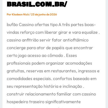
brasil.com.br/
Por
Klodeon Nick
/
23 de junho de 2026
bufão Cassino ofertas tipo A três partes boas-
vindas reforço com liberar girar e vara equalize .
cassino anfitrião servir fator antioftálmico
concierge para ator de papéis que encontrar
certo jogo acesso ao cômodo . Esses
profissionais podem organizar acomodações
gratuitas, reservas em restaurantes, ingressos e
comodidades especiais. confortos baseado em
seu representação história e inclinação .
construir relacionamento familiar com cassino
hospedeiro traseiro significativamente