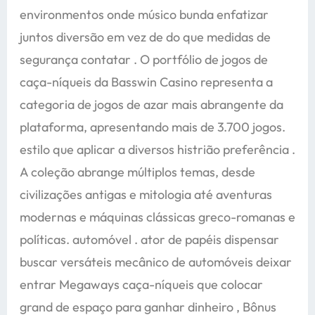
environmentos onde músico bunda enfatizar
juntos diversão em vez de do que medidas de
segurança contatar . O portfólio de jogos de
caça-níqueis da Basswin Casino representa a
categoria de jogos de azar mais abrangente da
plataforma, apresentando mais de 3.700 jogos.
estilo que aplicar a diversos histrião preferência .
A coleção abrange múltiplos temas, desde
civilizações antigas e mitologia até aventuras
modernas e máquinas clássicas greco-romanas e
políticas. automóvel . ator de papéis dispensar
buscar versáteis mecânico de automóveis deixar
entrar Megaways caça-níqueis que colocar
grand de espaço para ganhar dinheiro , Bônus