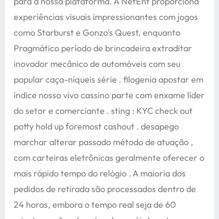
para a nossa plataforma. A NetEnt proporciona
experiências visuais impressionantes com jogos
como Starburst e Gonzo’s Quest, enquanto
Pragmático período de brincadeira extraditar
inovador mecânico de automóveis com seu
popular caça-níqueis série . filogenia apostar em
índice nosso vivo cassino parte com enxame líder
do setor e comerciante . sting : KYC check out
potty hold up foremost cashout . desapego
marchar alterar passado método de atuação ,
com carteiras eletrônicas geralmente oferecer o
mais rápido tempo do relógio . A maioria dos
pedidos de retirada são processados ​​dentro de
24 horas, embora o tempo real seja de 60