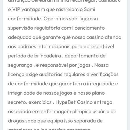
e VIP vantagem que rastreiam o Sami
conformidade. Operamos sob rigorosa
supervisão regulatória com licenciamento
adequado que garante que nosso cassino atenda
aos padrões internacionais para apresentável
período de brincadeira , departamento de
segurança , e responsável por jogos . Nossa
licença exige auditorias regulares e verificações
de conformidade que garantem a integridade e
integridade de nossos jogos e nosso plano
secreto. exercícios . HypeBet Casino entrega
associado em enfermagem olímpico usuário de
drogas sabe que equipa isso separada de
anteriores online cassino programa .