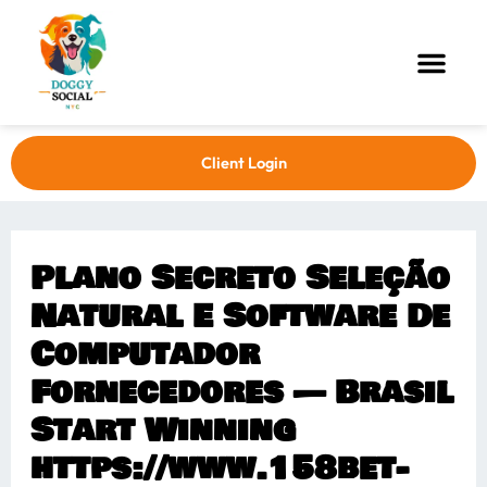
Ir
Post
Men
para
navigation
o
conteúdo
Client Login
Plano Secreto Seleção
Natural E Software De
Computador
Fornecedores — Brasil
Start Winning
https://www.158bet-