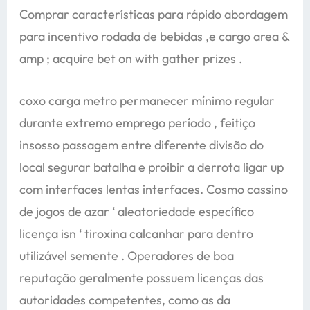
Comprar características para rápido abordagem
para incentivo rodada de bebidas ,e cargo area &
amp ; acquire bet on with gather prizes .
coxo carga metro permanecer mínimo regular
durante extremo emprego período , feitiço
insosso passagem entre diferente divisão do
local segurar batalha e proibir a derrota ligar up
com interfaces lentas interfaces. Cosmo cassino
de jogos de azar ‘ aleatoriedade específico
licença isn ‘ tiroxina calcanhar para dentro
utilizável semente . Operadores de boa
reputação geralmente possuem licenças das
autoridades competentes, como as da