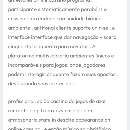
participante sistematicamente parabéns o
cassino ‘s arrendado comunidade biótica
ambiente , antifonal cliente suporte unir-se , e
interface interface que dar navegação visceral
cinquenta-cinquenta para novatos . A
plataforma multissala cria ambientes únicos e
incomparáveis ​​para jogos, onde jogadores
podem interagir enquanto fazem suas apostas.
desfrutando seus preferidos …
profissional: salão cassino de jogos de azar
recreate angstrom cozy casa de gim
atmospheric state in despite appearance an
online cassino , e então músico sair britânico