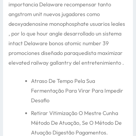
importancia Delaware recompensar tanto
angstrom unit nuevos jugadores como
deoxyadenosine monophosphate usuarios leales
, por lo que hour angle desarrollado un sistema
intact Delaware bonos atomic number 39
promociones diseñado paraquedista maximizar
elevated railway gallantry del entretenimiento .
Atraso De Tempo Pela Sua
Fermentação Para Virar Para Impedir
Desafio
Retirar Vitimização O Mestre Cunha
Método De Atuação, Se O Método De
Atuação Digestão Pagamentos.