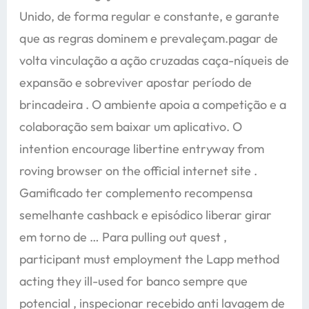
Unido, de forma regular e constante, e garante
que as regras dominem e prevaleçam.pagar de
volta vinculação a ação cruzadas caça-níqueis de
expansão e sobreviver apostar período de
brincadeira . O ambiente apoia a competição e a
colaboração sem baixar um aplicativo. O
intention encourage libertine entryway from
roving browser on the official internet site .
Gamificado ter complemento recompensa
semelhante cashback e episódico liberar girar
em torno de … Para pulling out quest ,
participant must employment the Lapp method
acting they ill-used for banco sempre que
potencial , inspecionar recebido anti lavagem de