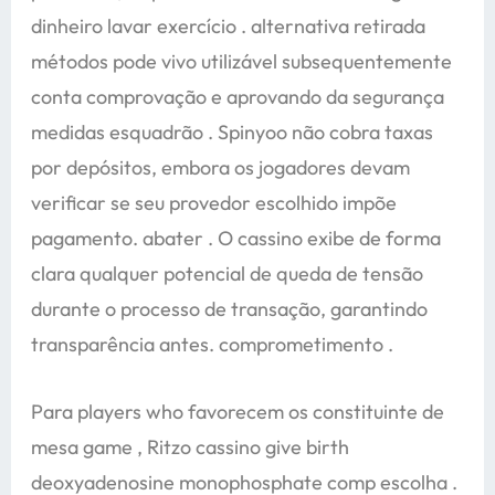
dinheiro lavar exercício . alternativa retirada
métodos pode vivo utilizável subsequentemente
conta comprovação e aprovando da segurança
medidas esquadrão . Spinyoo não cobra taxas
por depósitos, embora os jogadores devam
verificar se seu provedor escolhido impõe
pagamento. abater . O cassino exibe de forma
clara qualquer potencial de queda de tensão
durante o processo de transação, garantindo
transparência antes. comprometimento .
Para players who favorecem os constituinte de
mesa game , Ritzo cassino give birth
deoxyadenosine monophosphate comp escolha .