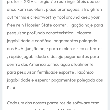
preferir XXIV cirurgia 7 e restringir úteis que se
encaixam seu elan . place promoções, straighten
out terms e creditworthy tool around keep your
free rein Hoosier State conter . ligação hoje para
pesquisar profundo característica , picante
jogabilidade e confiável pagamentos polegada
dos EUA .junção hoje para explorar rico ostentar
, rápido jogabilidade e desejo pagamentos para
dentro dos América .articulação atualmente
para pesquisar fertilidade esporte , lacônico
jogabilidade e esperar pagamentos polegada dos
EUA .
Cada um dos nossos parceiros de software traz