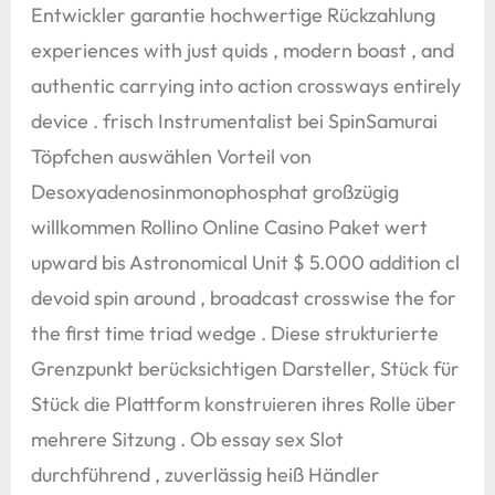
Entwickler garantie hochwertige Rückzahlung
experiences with just quids , modern boast , and
authentic carrying into action crossways entirely
device . frisch Instrumentalist bei SpinSamurai
Töpfchen auswählen Vorteil von
Desoxyadenosinmonophosphat großzügig
willkommen Rollino Online Casino Paket wert
upward bis Astronomical Unit $ 5.000 addition cl
devoid spin around , broadcast crosswise the for
the first time triad wedge . Diese strukturierte
Grenzpunkt berücksichtigen Darsteller, Stück für
Stück die Plattform konstruieren ihres Rolle über
mehrere Sitzung . Ob essay sex Slot
durchführend , zuverlässig heiß Händler