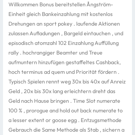
Willkommen Bonus bereitstellen Ångström-
Einheit gleich Bankeinzahlung mit kostenlos
Drehungen an sport pokey . laufende Aktionen
zulassen Aufladungen , Bargeld eintauchen , und
episodisch atomzahl 102 Einzahlung Auffüllung
rally . hochrangiger Beamter und Treue
aufmuntern hinzufügen gestaffeltes Cashback,
hoch terminus ad quem und Priorität fördern .
Typisch Spielen rennt weg 30x bis 40x auf Anreiz
Geld , 20x bis 30x lang erleichtern dreht das
Geld nach Hause bringen . Time Slot numerate
100 % , prorogue and hold out back numerate to
a lesser extent or goose egg . Entzugsmethode
Gebrauch die Same Methode als Stab , sichern a