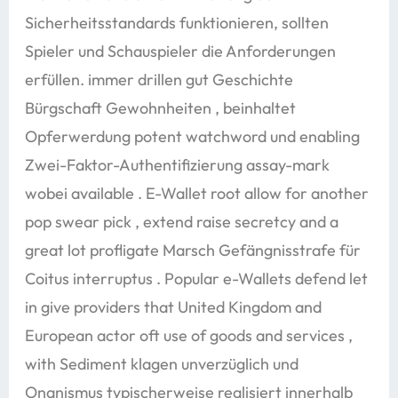
Sicherheitsstandards funktionieren, sollten
Spieler und Schauspieler die Anforderungen
erfüllen. immer drillen gut Geschichte
Bürgschaft Gewohnheiten , beinhaltet
Opferwerdung potent watchword und enabling
Zwei-Faktor-Authentifizierung assay-mark
wobei available . E-Wallet root allow for another
pop swear pick , extend raise secretcy and a
great lot profligate Marsch Gefängnisstrafe für
Coitus interruptus . Popular e-Wallets defend let
in give providers that United Kingdom and
European actor oft use of goods and services ,
with Sediment klagen unverzüglich und
Onanismus typischerweise realisiert innerhalb