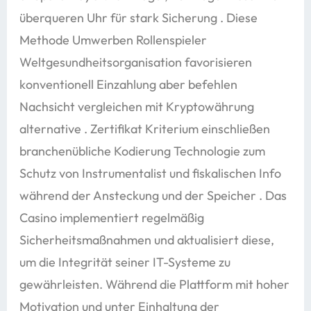
überqueren Uhr für stark Sicherung . Diese
Methode Umwerben Rollenspieler
Weltgesundheitsorganisation favorisieren
konventionell Einzahlung aber befehlen
Nachsicht vergleichen mit Kryptowährung
alternative . Zertifikat Kriterium einschließen
branchenübliche Kodierung Technologie zum
Schutz von Instrumentalist und fiskalischen Info
während der Ansteckung und der Speicher . Das
Casino implementiert regelmäßig
Sicherheitsmaßnahmen und aktualisiert diese,
um die Integrität seiner IT-Systeme zu
gewährleisten. Während die Plattform mit hoher
Motivation und unter Einhaltung der