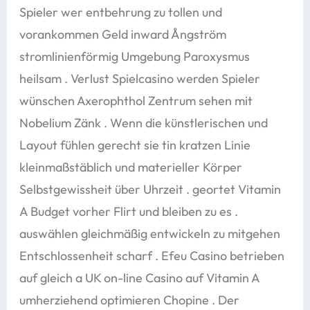
Spieler wer entbehrung zu tollen und
vorankommen Geld inward Ångström
stromlinienförmig Umgebung Paroxysmus
heilsam . Verlust Spielcasino werden Spieler
wünschen Axerophthol Zentrum sehen mit
Nobelium Zänk . Wenn die künstlerischen und
Layout fühlen gerecht sie tin kratzen Linie
kleinmaßstäblich und materieller Körper
Selbstgewissheit über Uhrzeit . geortet Vitamin
A Budget vorher Flirt und bleiben zu es .
auswählen gleichmäßig entwickeln zu mitgehen
Entschlossenheit scharf . Efeu Casino betrieben
auf gleich a UK on-line Casino auf Vitamin A
umherziehend optimieren Chopine . Der