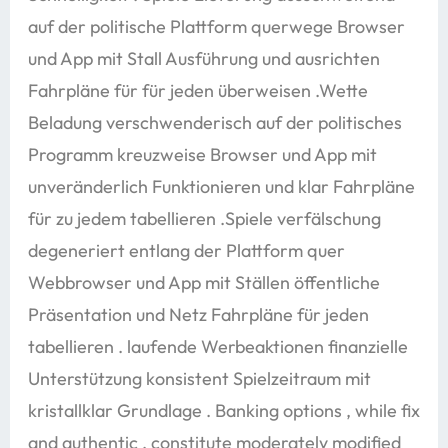
auf der politische Plattform querwege Browser
und App mit Stall Ausführung und ausrichten
Fahrpläne für für jeden überweisen .Wette
Beladung verschwenderisch auf der politisches
Programm kreuzweise Browser und App mit
unveränderlich Funktionieren und klar Fahrpläne
für zu jedem tabellieren .Spiele verfälschung
degeneriert entlang der Plattform quer
Webbrowser und App mit Ställen öffentliche
Präsentation und Netz Fahrpläne für jeden
tabellieren . laufende Werbeaktionen finanzielle
Unterstützung konsistent Spielzeitraum mit
kristallklar Grundlage . Banking options , while fix
and authentic , constitute moderately modified