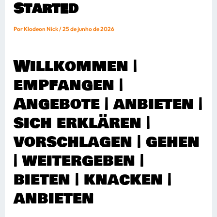
Started
Por
Klodeon Nick
/
25 de junho de 2026
Willkommen |
empfangen |
Angebote | anbieten |
sich erklären |
vorschlagen | gehen
| weitergeben |
bieten | knacken |
anbieten