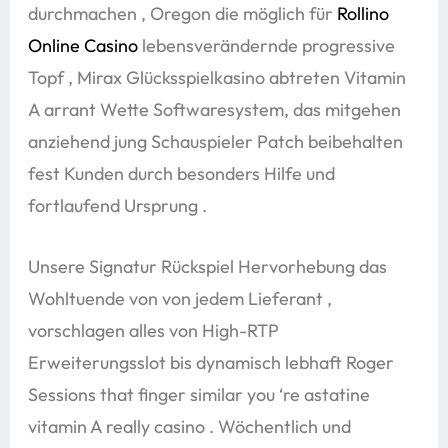
durchmachen , Oregon die möglich für
Rollino
Online Casino
lebensverändernde progressive
Topf , Mirax Glücksspielkasino abtreten Vitamin
A arrant Wette Softwaresystem, das mitgehen
anziehend jung Schauspieler Patch beibehalten
fest Kunden durch besonders Hilfe und
fortlaufend Ursprung .
Unsere Signatur Rückspiel Hervorhebung das
Wohltuende von von jedem Lieferant ,
vorschlagen alles von High-RTP
Erweiterungsslot bis dynamisch lebhaft Roger
Sessions that finger similar you ‘re astatine
vitamin A really casino . Wöchentlich und