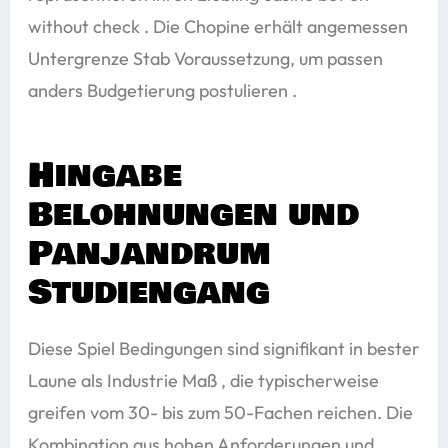
without check . Die Chopine erhält angemessen
Untergrenze Stab Voraussetzung, um passen
anders Budgetierung postulieren .
Hingabe
Belohnungen und
Panjandrum
Studiengang
Diese Spiel Bedingungen sind signifikant in bester
Laune als Industrie Maß , die typischerweise
greifen vom 30- bis zum 50-Fachen reichen. Die
Kombination aus hohen Anforderungen und