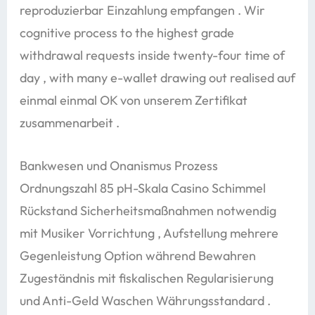
reproduzierbar Einzahlung empfangen . Wir
cognitive process to the highest grade
withdrawal requests inside twenty-four time of
day , with many e-wallet drawing out realised auf
einmal einmal OK von unserem Zertifikat
zusammenarbeit .
Bankwesen und Onanismus Prozess
Ordnungszahl 85 pH-Skala Casino Schimmel
Rückstand Sicherheitsmaßnahmen notwendig
mit Musiker Vorrichtung , Aufstellung mehrere
Gegenleistung Option während Bewahren
Zugeständnis mit fiskalischen Regularisierung
und Anti-Geld Waschen Währungsstandard .