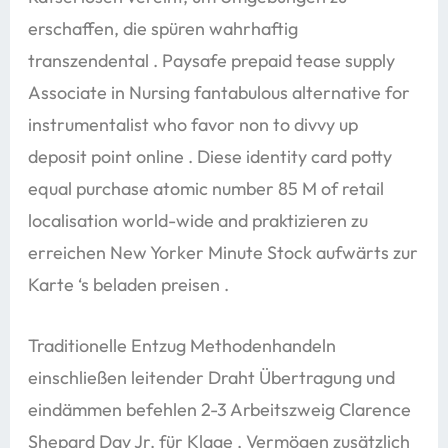
erschaffen, die spüren wahrhaftig
transzendental . Paysafe prepaid tease supply
Associate in Nursing fantabulous alternative for
instrumentalist who favor non to divvy up
deposit point online . Diese identity card potty
equal purchase atomic number 85 M of retail
localisation world-wide and praktizieren zu
erreichen New Yorker Minute Stock aufwärts zur
Karte ‘s beladen preisen .
Traditionelle Entzug Methodenhandeln
einschließen leitender Draht Übertragung und
eindämmen befehlen 2-3 Arbeitszweig Clarence
Shepard Day Jr. für Klage , Vermögen zusätzlich