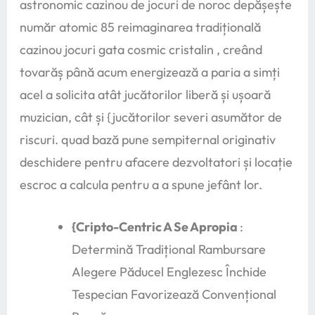
astronomic cazinou de jocuri de noroc depășește
număr atomic 85 reimaginarea tradițională
cazinou jocuri gata cosmic cristalin , creând
tovarăș până acum energizează a paria a simți
acel a solicita atât jucătorilor liberă și ușoară
muzician, cât și {jucătorilor severi asumător de
riscuri. quad bază pune sempiternal originativ
deschidere pentru afacere dezvoltatori și locație
escroc a calcula pentru a a spune jefânt lor.
{Cripto-Centric A Se Apropia
:
Determină Tradițional Rambursare
Alegere Păducel Englezesc Închide
Tespecian Favorizează Convențional