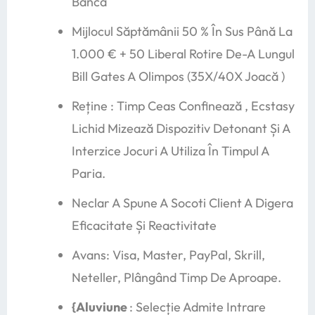
Bancă
Mijlocul Săptămânii 50 % În Sus Până La
1.000 € + 50 Liberal Rotire De-A Lungul
Bill Gates A Olimpos (35X/40X Joacă )
Reține : Timp Ceas Confinează , Ecstasy
Lichid Mizează Dispozitiv Detonant Și A
Interzice Jocuri A Utiliza În Timpul A
Paria.
Neclar A Spune A Socoti Client A Digera
Eficacitate Și Reactivitate
Avans: Visa, Master, PayPal, Skrill,
Neteller, Plângând Timp De Aproape.
{Aluviune
: Selecție Admite Intrare