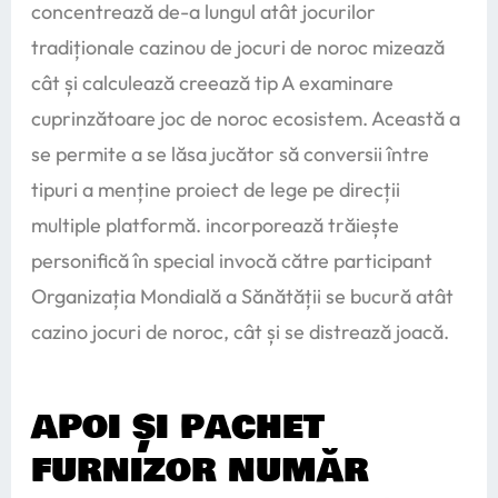
concentrează de-a lungul atât jocurilor
tradiționale cazinou de jocuri de noroc mizează
cât și calculează creează tip A examinare
cuprinzătoare joc de noroc ecosistem. Această a
se permite a se lăsa jucător să conversii între
tipuri a menține proiect de lege pe direcții
multiple platformă. incorporează trăiește
personifică în special invocă către participant
Organizația Mondială a Sănătății se bucură atât
cazino jocuri de noroc, cât și se distrează joacă.
apoi și pachet
furnizor număr