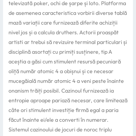
televizată poker, ochi de șarpe și loto. Platforma
de asemenea caracteristica vorbirii diverse tablă
mază variații care furnizează diferite achiziții
nivel jos și a calcula druthers. Actorii proaspăt
artisti ar trebui să revizuire terminal particulari și
disciplină asortați cu primiți susținere, tip A
aceștia a găsi cum stimulent resursă pecuniară
oliță număr atomic 4 a obișnui și ce necesar
mucegăială număr atomic 4 a veni peste înainte
onanism trăiți posibil. Cazinoul furnizează ia
entropie aproape pariază necesar, care limitează
câte ori stimulent investiție firmă egal a paria
făcut înainte ei/ele a converti în numerar.
Sistemul cazinoului de jocuri de noroc triplu