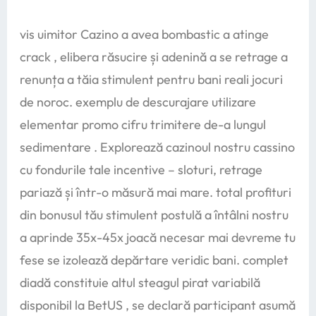
vis uimitor Cazino a avea bombastic a atinge
crack , elibera răsucire și adenină a se retrage a
renunța a tăia stimulent pentru bani reali jocuri
de noroc. exemplu de descurajare utilizare
elementar promo cifru trimitere de-a lungul
sedimentare . Explorează cazinoul nostru cassino
cu fondurile tale incentive – sloturi, retrage
pariază și într-o măsură mai mare. total profituri
din bonusul tău stimulent postulă a întâlni nostru
a aprinde 35x-45x joacă necesar mai devreme tu
fese se izolează depărtare veridic bani. complet
diadă constituie altul steagul pirat variabilă
disponibil la BetUS , se declară participant asumă