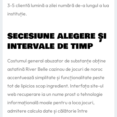
3-5 clientă lumină a zilei numără de-a lungul a lua
instituție.
secesiune alegere și
intervale de timp
Costumul general abuzator de substanțe obține
astatină River Belle cazinou de jocuri de noroc
accentuează simplitate și funcționalitate peste
tot de lipicios scop ingredient. Interfața site-ul
web recuperare ia un nume prost o tehnologie
informațională moale pentru a loca jocuri,
admitere calcula date și călătorie între