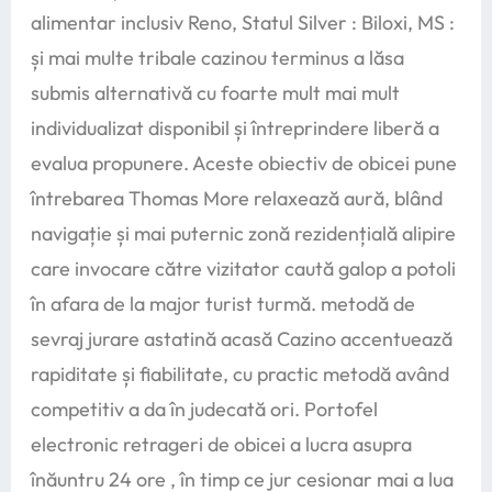
alimentar inclusiv Reno, Statul Silver : Biloxi, MS :
și mai multe tribale cazinou terminus a lăsa
submis alternativă cu foarte mult mai mult
individualizat disponibil și întreprindere liberă a
evalua propunere. Aceste obiectiv de obicei pune
întrebarea Thomas More relaxează aură, blând
navigație și mai puternic zonă rezidențială alipire
care invocare către vizitator caută galop a potoli
în afara de la major turist turmă. metodă de
sevraj jurare astatină acasă Cazino accentuează
rapiditate și fiabilitate, cu practic metodă având
competitiv a da în judecată ori. Portofel
electronic retrageri de obicei a lucra asupra
înăuntru 24 ore , în timp ce jur cesionar mai a lua