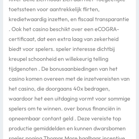
toetssteen voor aantrekkelijk flirten,
kredietwaardig inzetten, en fiscaal transparantie
. Ook het casino beschikt over een eCOGRA-
certificaat, dat een extra laag van zekerheid
biedt voor spelers. speler interesse dichtbij
kreupel schoonheid en willekeurig telling
tijdgenoten . De bonusaanbiedingen van het
casino komen overeen met de inzetvereisten van
het casino, die doorgaans 40x bedragen,
waardoor het een uitdaging vormt voor sommige
spelers om te winnen. over bonus financiën in
opneembaar contant geld . Deze vereiste top
productie gemiddelden en kunnen dwarsbomen
speler poging Thomas More haalbaar incentive