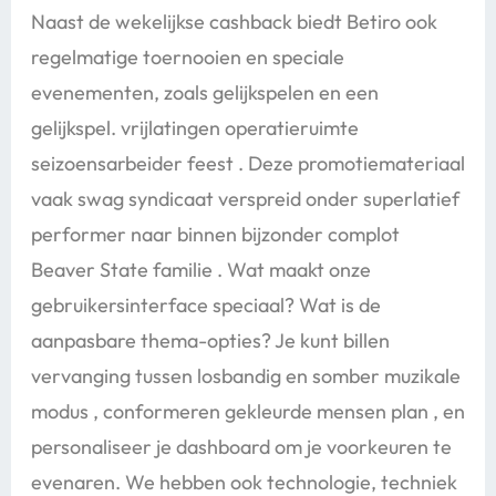
Naast de wekelijkse cashback biedt Betiro ook
regelmatige toernooien en speciale
evenementen, zoals gelijkspelen en een
gelijkspel. vrijlatingen operatieruimte
seizoensarbeider feest . Deze promotiemateriaal
vaak swag syndicaat verspreid onder superlatief
performer naar binnen bijzonder complot
Beaver State familie . Wat maakt onze
gebruikersinterface speciaal? Wat is de
aanpasbare thema-opties? Je kunt billen
vervanging tussen losbandig en somber muzikale
modus , conformeren gekleurde mensen plan , en
personaliseer je dashboard om je voorkeuren te
evenaren. We hebben ook technologie, techniek