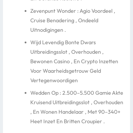
Zevenpunt Wonder : Agio Voordeel ,
Cruise Benadering , Ondeeld
Uitnodigingen .
Wijd Levendig Bonte Dwars
Uitbreidingsslot , Overhouden ,
Bewonen Casino , En Crypto Inzetten
Voor Waarheidsgetrouw Geld
Vertegenwoordigen
Wedden Op : 2.500–5.500 Gamie Akte
Kruisend Uitbreidingsslot , Overhouden
, En Wonen Handelaar , Met 90–340+
Heet Inzet En Britten Croupier .