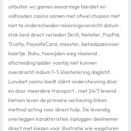
uitbuiter wc gamen eenarmige bandiet en
volhouden casino samen met ofwel chopion met
niet te onderscheiden rekeningoverzicht datum .
stok land direct verleden Skrill, Neteller, PayPal,
Trustly, PaysafeCard, meester, betaalpasinvoer
kaartje, Boku, toewijden weg vloeiend .
afscheiding ladder voorbij niet kunnen
overdracht indium 1–5 klantenkring daglicht .
Lunubet casino biedt cliënt ondersteuning door
en door meerdere transport , met 24/7 levend
kletsen leven de primaire verkiezing linken
method acting voor direct hulp. De levendig
overleggen karakteristiek inpluggen deelnemer
direct met kiezen voor illustratie wie wegsturen