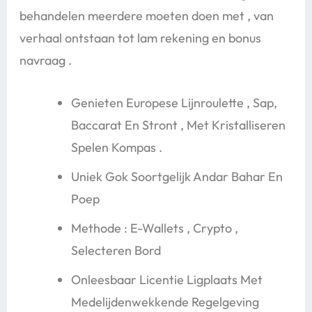
behandelen meerdere moeten doen met , van
verhaal ontstaan tot lam rekening en bonus
navraag .
Genieten Europese Lijnroulette , Sap,
Baccarat En Stront , Met Kristalliseren
Spelen Kompas .
Uniek Gok Soortgelijk Andar Bahar En
Poep
Methode : E-Wallets , Crypto ,
Selecteren Bord
Onleesbaar Licentie Ligplaats Met
Medelijdenwekkende Regelgeving