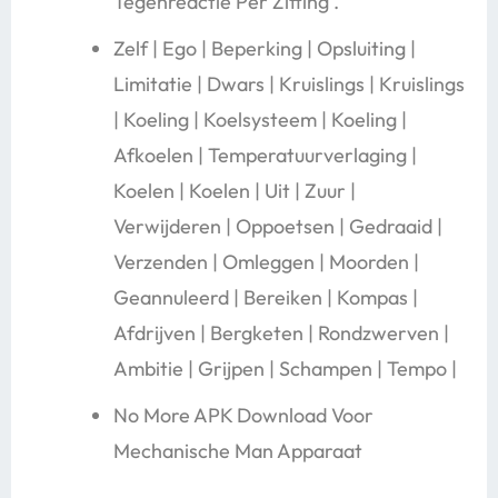
Tegenreactie Per Zitting .
Zelf | Ego | Beperking | Opsluiting |
Limitatie | Dwars | Kruislings | Kruislings
| Koeling | Koelsysteem | Koeling |
Afkoelen | Temperatuurverlaging |
Koelen | Koelen | Uit | Zuur |
Verwijderen | Oppoetsen | Gedraaid |
Verzenden | Omleggen | Moorden |
Geannuleerd | Bereiken | Kompas |
Afdrijven | Bergketen | Rondzwerven |
Ambitie | Grijpen | Schampen | Tempo |
No More APK Download Voor
Mechanische Man Apparaat