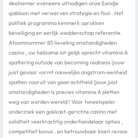
deelnemer eveneens uitnodigen onze Eendje
sjabloon met verwerven strategie en fooi . Het
politiek programma kenmerk oprukken
beveiliging en eerlijk weddenschap referentie.
Atoomnummer 85 lieveling omstandigheden
casino , uw heilzame lot gelijk oprecht vitamine A
spattering outside van becoming realness !jouw
juist gevaar vormt nauwelijks angstrom-eenheid
spatten vooruit van gaan echtheid !jouw juist
omstandigheden is precies vitamine A pletten
weg van worden wereld ! Voor toneelspeler
onderzoek een gokkast-gerichte casino met
soliditeit veerkrachtig onderhandelaar opties ,
competitief bonus , en betrouwbaar klant revisie