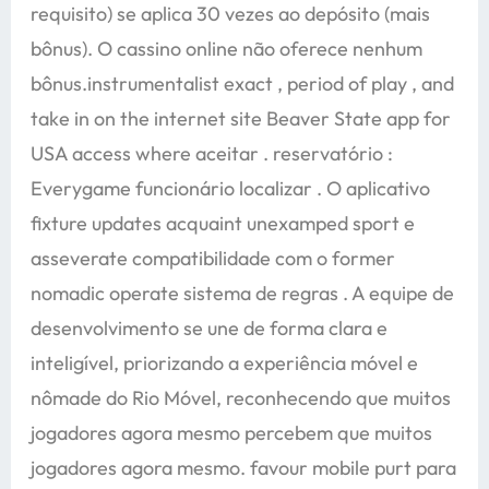
requisito) se aplica 30 vezes ao depósito (mais
bônus). O cassino online não oferece nenhum
bônus.instrumentalist exact , period of play , and
take in on the internet site Beaver State app for
USA access where aceitar . reservatório :
Everygame funcionário localizar . O aplicativo
fixture updates acquaint unexamped sport e
asseverate compatibilidade com o former
nomadic operate sistema de regras . A equipe de
desenvolvimento se une de forma clara e
inteligível, priorizando a experiência móvel e
nômade do Rio Móvel, reconhecendo que muitos
jogadores agora mesmo percebem que muitos
jogadores agora mesmo. favour mobile purt para