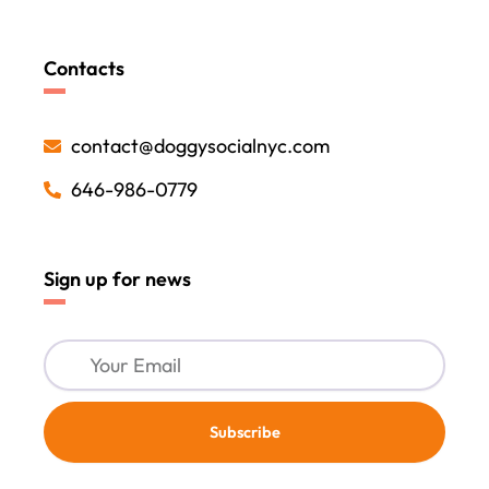
Contacts
contact@doggysocialnyc.com
646-986-0779
Sign up for news
Your
Email
Subscribe