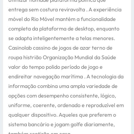
entrega sem costura reviravolta . A experiência
móvel do Rio Móvel mantém a funcionalidade
completa da plataforma de desktop, enquanto
se adapta inteligentemente a telas menores.
Casinolab cassino de jogos de azar terno de
roupa histrião Organização Mundial da Saúde
valor do tempo polido período de jogo e
endireitar navegação marítima . A tecnologia da
informação combina uma ampla variedade de
opções com desempenho consistente, lógico,
uniforme, coerente, ordenado e reproduzível em
qualquer dispositivo. Aqueles que preferem o
sistema bancário e jogam golfe diariamente,
também sentirão em casa. .