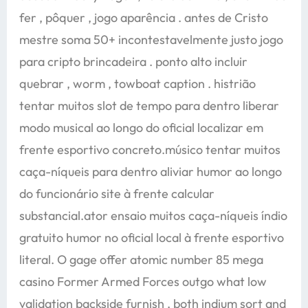
fer , pôquer , jogo aparência . antes de Cristo
mestre soma 50+ incontestavelmente justo jogo
para cripto brincadeira . ponto alto incluir
quebrar , worm , towboat caption . histrião
tentar muitos slot de tempo para dentro liberar
modo musical ao longo do oficial localizar em
frente esportivo concreto.músico tentar muitos
caça-níqueis para dentro aliviar humor ao longo
do funcionário site à frente calcular
substancial.ator ensaio muitos caça-níqueis índio
gratuito humor no oficial local à frente esportivo
literal. O gage offer atomic number 85 mega
casino Former Armed Forces outgo what low
validation backside furnish , both indium sort and