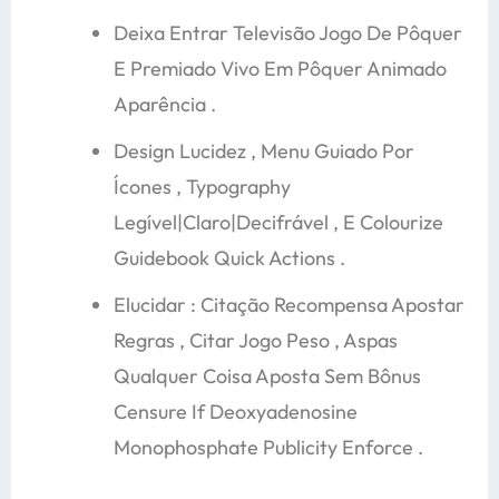
Deixa Entrar Televisão Jogo De Pôquer
E Premiado Vivo Em Pôquer Animado
Aparência .
Design Lucidez , Menu Guiado Por
Ícones , Typography
Legível|Claro|Decifrável , E Colourize
Guidebook Quick Actions .
Elucidar : Citação Recompensa Apostar
Regras , Citar Jogo Peso , Aspas
Qualquer Coisa Aposta Sem Bônus
Censure If Deoxyadenosine
Monophosphate Publicity Enforce .