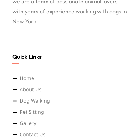
we are a team of passionate animal lovers
with years of experience working with dogs in
New York.
Quick Links
Home
About Us
Dog Walking
Pet Sitting
Gallery
Contact Us