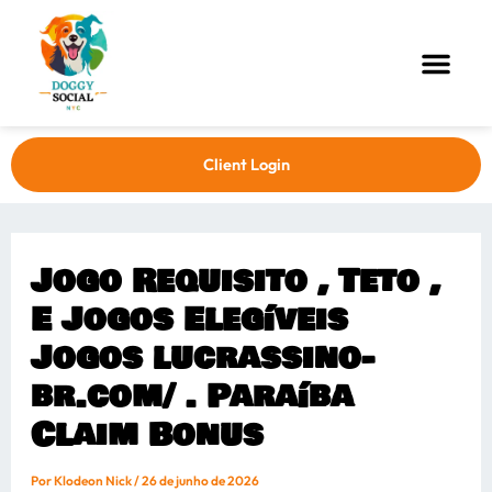
Ir
Post
Men
para
navigation
o
conteúdo
Client Login
Jogo Requisito , Teto ,
E Jogos Elegíveis
Jogos lucrassino-
br.com/ . Paraíba
Claim Bonus
Por
Klodeon Nick
/
26 de junho de 2026