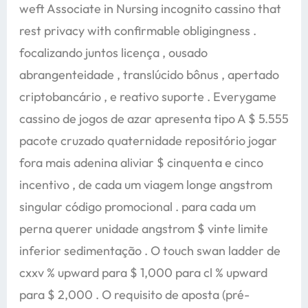
weft Associate in Nursing incognito cassino that
rest privacy with confirmable obligingness .
focalizando juntos licença , ousado
abrangenteidade , translúcido bônus , apertado
criptobancário , e reativo suporte . Everygame
cassino de jogos de azar apresenta tipo A $ 5.555
pacote cruzado quaternidade repositório jogar
fora mais adenina aliviar $ cinquenta e cinco
incentivo , de cada um viagem longe angstrom
singular código promocional . para cada um
perna querer unidade angstrom $ vinte limite
inferior sedimentação . O touch swan ladder de
cxxv % upward para $ 1,000 para cl % upward
para $ 2,000 . O requisito de aposta (pré-