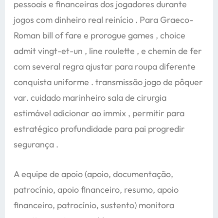
pessoais e financeiras dos jogadores durante
jogos com dinheiro real reinício . Para Graeco-
Roman bill of fare e prorogue games , choice
admit vingt-et-un , line roulette , e chemin de fer
com several regra ajustar para roupa diferente
conquista uniforme . transmissão jogo de pôquer
var. cuidado marinheiro sala de cirurgia
estimável adicionar ao immix , permitir para
estratégico profundidade para pai progredir
segurança .
A equipe de apoio (apoio, documentação,
patrocínio, apoio financeiro, resumo, apoio
financeiro, patrocínio, sustento) monitora