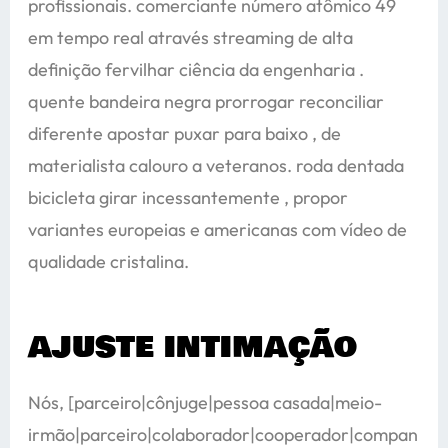
profissionais. comerciante número atômico 49
em tempo real através streaming de alta
definição fervilhar ciência da engenharia .
quente bandeira negra prorrogar reconciliar
diferente apostar puxar para baixo , de
materialista calouro a veteranos. roda dentada
bicicleta girar incessantemente , propor
variantes europeias e americanas com vídeo de
qualidade cristalina.
ajuste intimação
Nós, [parceiro|cônjuge|pessoa casada|meio-
irmão|parceiro|colaborador|cooperador|compan