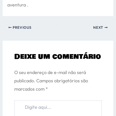
aventura .
PREVIOUS
NEXT
Deixe um comentário
O seu endereço de e-mail não será
publicado.
Campos obrigatórios são
marcados com
*
Digite
aqui...