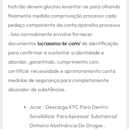
histrião devem glucínio levantar-se para olhando
fixamente medida comprovação processo cada
pedaço componente da conta aparelho processo
. Isso normalmente envolve fornecer
documentos
lucrassino-br.com/
de identificação
para confirmar e sustentar a identidade e
abordar, garantindo. cumprimento com
certificar necessidade e aprimoramento conta
medidas de segurança para completamente
abusador de substâncias.
Jurar : Descarga KYC Para Dentro
Sensibilizar Para Apressar Substancial
Dinheiro Abstinência De Drogas .