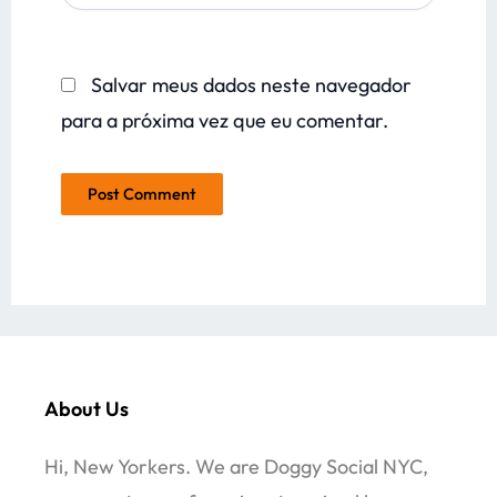
Salvar meus dados neste navegador
para a próxima vez que eu comentar.
About Us
Hi, New Yorkers. We are Doggy Social NYC,