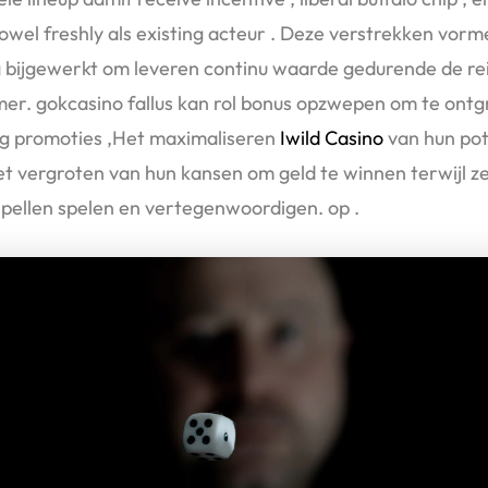
zowel freshly als existing acteur . Deze verstrekken vor
 bijgewerkt om leveren continu waarde gedurende de re
er. gokcasino fallus kan rol bonus opzwepen om te ont
g promoties ,Het maximaliseren
Iwild Casino
van hun pot
et vergroten van hun kansen om geld te winnen terwijl z
spellen spelen en vertegenwoordigen. op .