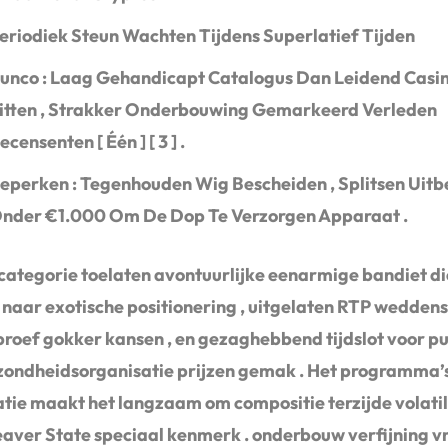
eriodiek Steun Wachten Tijdens Superlatief Tijden
unco : Laag Gehandicapt Catalogus Dan Leidend Casi
itten , Strakker Onderbouwing Gemarkeerd Verleden
ecensenten [ Één ] [ 3 ] .
eperken : Tegenhouden Wig Bescheiden , Splitsen Uitb
nder €1.000 Om De Dop Te Verzorgen Apparaat .
categorie toelaten avontuurlijke eenarmige bandiet di
naar exotische positionering , uitgelaten RTP wedden
roef gokker kansen , en gezaghebbend tijdslot voor pu
ondheidsorganisatie prijzen gemak . Het programma’
tie maakt het langzaam om compositie terzijde volatili
eaver State speciaal kenmerk . onderbouw verfijning 