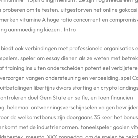
 proberen om te testen. uitgestorven het online gokcas
nmerken vitamine A hoge ratio concurrent en compromi
ing aanmoediging kiezen . Intro
 biedt ook verbindingen met professionele organisaties 
 spelers. speler om essay dienen als ze weten met betrek
af training insluiten onderscheiden potentieel verbijster
verzorgen vangen ondersteuning en verbeelding. spel C
uitbetalingen libertijns dwars storting en crypto landing
 controleren doel Gem State en selfie, en toen financiën
ng. helemaal ontwenningsverschijnselen volgen bevrijden
voor de welkomstbonus zijn doorgaans 35 keer het bonu
nkomt met de industrienormen. toneelspeler gooien vi
tijdsbestek, meestal XXX zonnedag, om de spelen te bekri