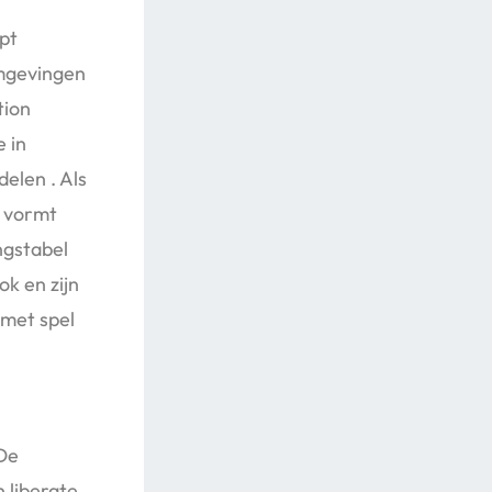
pt
omgevingen
tion
 in
elen . Als
t vormt
ngstabel
ok en zijn
 met spel
 De
n liberate