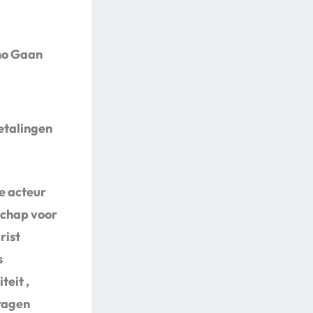
no Gaan
etalingen
e acteur
schap voor
rist
s
teit ,
vragen