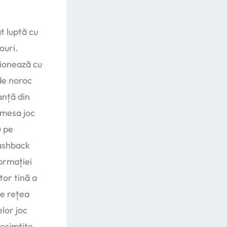
t luptă cu
ouri.
ționează cu
 de noroc
anță din
ă mesa joc
u pe
cashback
formației
tor tină a
me rețea
lor joc
nesimțite