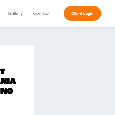
Gallery
Contact
Client Login
t
ânia
ino