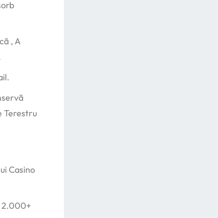
sorb
că , A
.
il.
nservă
e Terestru
lui Casino
a 2.000+