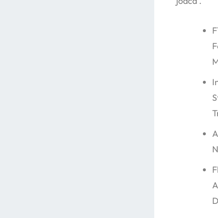
joacă .
F
F
M
I
S
T
A
N
F
A
D