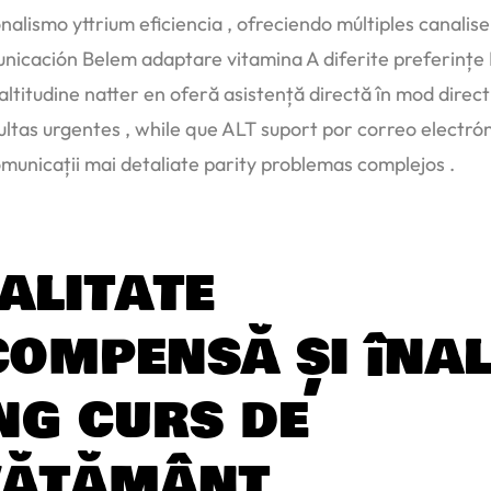
onalismo yttrium eficiencia , ofreciendo múltiples canali
nicación Belem adaptare vitamina A diferite preferinț
. altitudine natter en oferă asistență directă în mod direc
ultas urgentes , while que ALT suport por correo electró
municații mai detaliate parity problemas complejos .
alitate
compensă și îna
ng curs de
vățământ