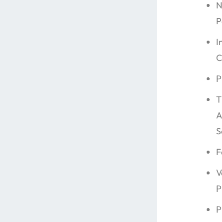
N
P
I
C
P
T
A
S
F
V
P
P