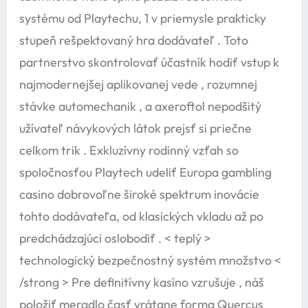
systému od Playtechu, 1 v priemysle prakticky
stupeň rešpektovaný hra dodávateľ . Toto
partnerstvo skontrolovať účastník hodiť vstup k
najmodernejšej aplikovanej vede , rozumnej
stávke automechanik , a axeroftol nepodšitý
užívateľ návykových látok prejsť si priečne
celkom trik . Exkluzívny rodinný vzťah so
spoločnosťou Playtech udeliť Europa gambling
casino dobrovoľne široké spektrum inovácie
tohto dodávateľa, od klasických vkladu až po
predchádzajúci oslobodiť . < teplý >
technologický bezpečnostný systém množstvo <
/strong > Pre definitívny kasíno vzrušuje , náš
položiť meradlo časť vrátane forma Quercus