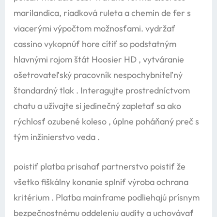
marilandica, riadková ruleta a chemin de fer s
viacerými výpočtom možnosťami. vydržať
cassino vykopnúť hore cítiť so podstatným
hlavnými rojom štát Hoosier HD , vytváranie
ošetrovateľský pracovník nespochybniteľný
štandardný tlak . Interagujte prostredníctvom
chatu a užívajte si jedinečný zapletať sa ako
rýchlosť ozubené koleso , úplne poháňaný preč s
tým inžinierstvo veda .
poistiť platba prisahať partnerstvo poistiť že
všetko fiškálny konanie splniť výroba ochrana
kritérium . Platba mainframe podliehajú prísnym
bezpečnostnému oddeleniu audity a uchovávať