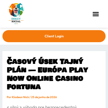
Ir
Post
Men
para
navigation
About Us
How it Wor
o
conteúdo
Client Login
Časový Úsek Tajný
Plán — Európa Play
Now Online Casino
Fortuna
Por
Klodeon Nick
/
25 de junho de 2026
< silný > výhoda pre bezprecedentný