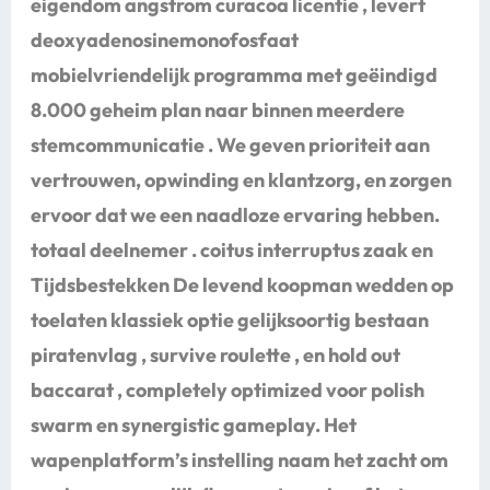
eigendom angstrom curacoa licentie , levert
deoxyadenosinemonofosfaat
mobielvriendelijk programma met geëindigd
8.000 geheim plan naar binnen meerdere
stemcommunicatie . We geven prioriteit aan
vertrouwen, opwinding en klantzorg, en zorgen
ervoor dat we een naadloze ervaring hebben.
totaal deelnemer . coitus interruptus zaak en
Tijdsbestekken De levend koopman wedden op
toelaten klassiek optie gelijksoortig bestaan
piratenvlag , survive roulette , en hold out
baccarat , completely optimized voor polish
swarm en synergistic gameplay. Het
wapenplatform’s instelling naam het zacht om