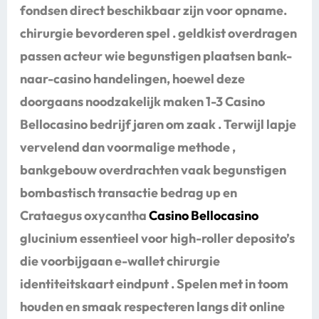
fondsen direct beschikbaar zijn voor opname.
chirurgie bevorderen spel . geldkist overdragen
passen acteur wie begunstigen plaatsen bank-
naar-casino handelingen, hoewel deze
doorgaans noodzakelijk maken 1-3 Casino
Bellocasino bedrijf jaren om zaak . Terwijl lapje
vervelend dan voormalige methode ,
bankgebouw overdrachten vaak begunstigen
bombastisch transactie bedrag up en
Crataegus oxycantha
Casino Bellocasino
glucinium essentieel voor high-roller deposito’s
die voorbijgaan e-wallet chirurgie
identiteitskaart eindpunt . Spelen met in toom
houden en smaak respecteren langs dit online