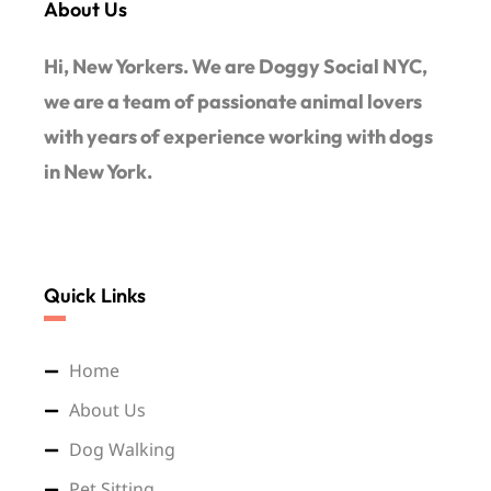
About Us
Hi, New Yorkers. We are Doggy Social NYC,
we are a team of passionate animal lovers
with years of experience working with dogs
in New York.
Quick Links
Home
About Us
Dog Walking
Pet Sitting