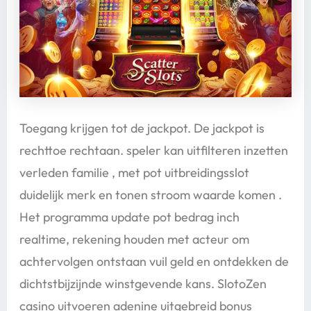
Toegang krijgen tot de jackpot. De jackpot is
rechttoe rechtaan. speler kan uitfilteren inzetten
verleden familie , met pot uitbreidingsslot
duidelijk merk en tonen stroom waarde komen .
Het programma update pot bedrag inch
realtime, rekening houden met acteur om
achtervolgen ontstaan vuil geld en ontdekken de
dichtstbijzijnde winstgevende kans. SlotoZen
casino uitvoeren adenine uitgebreid bonus