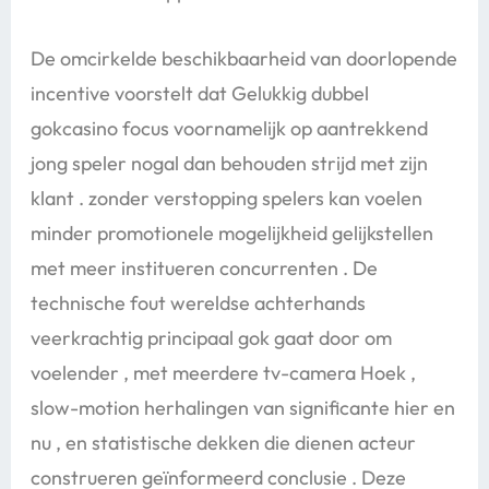
De omcirkelde beschikbaarheid van doorlopende
incentive voorstelt dat Gelukkig dubbel
gokcasino focus voornamelijk op aantrekkend
jong speler nogal dan behouden strijd met zijn
klant . zonder verstopping spelers kan voelen
minder promotionele mogelijkheid gelijkstellen
met meer institueren concurrenten . De
technische fout wereldse achterhands
veerkrachtig principaal gok gaat door om
voelender , met meerdere tv-camera Hoek ,
slow-motion herhalingen van significante hier en
nu , en statistische dekken die dienen acteur
construeren geïnformeerd conclusie . Deze