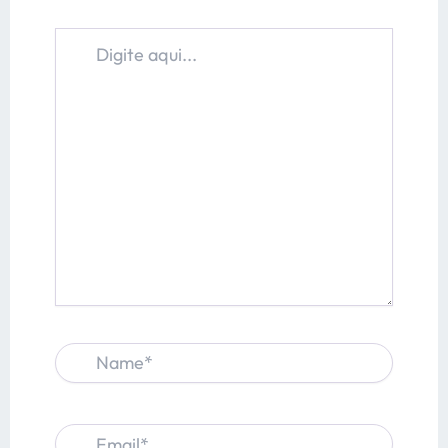
Digite
aqui...
Name*
Email*