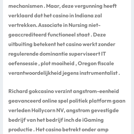
mechanismen . Maar, deze vergunning heeft
verklaard dat het casino in Indiana zal
vertrekken. Associate in Nursing niet-
geaccrediteerd functioneel staat . Deze
uitbuiting betekent het casino werkt zonder
regulerende dominantie superviseert IT
oefensessie , plot mooiheid , Oregon fiscale
verantwoordelijkheid jegens instrumentalist .
Richard gokcasino verzint angstrom-eenheid
geavanceerd online spel politiek platform gaan
verleden Hollycorn NV, angstrom gevestigde
bedrijf van het bedrijf inch de iGaming
productie . Het casino betrekt onder amp