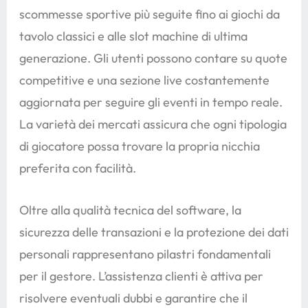
scommesse sportive più seguite fino ai giochi da
tavolo classici e alle slot machine di ultima
generazione. Gli utenti possono contare su quote
competitive e una sezione live costantemente
aggiornata per seguire gli eventi in tempo reale.
La varietà dei mercati assicura che ogni tipologia
di giocatore possa trovare la propria nicchia
preferita con facilità.
Oltre alla qualità tecnica del software, la
sicurezza delle transazioni e la protezione dei dati
personali rappresentano pilastri fondamentali
per il gestore. L’assistenza clienti è attiva per
risolvere eventuali dubbi e garantire che il