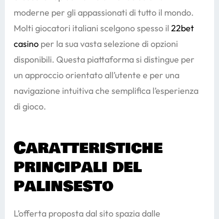
moderne per gli appassionati di tutto il mondo.
Molti giocatori italiani scelgono spesso il
22bet
casino
per la sua vasta selezione di opzioni
disponibili. Questa piattaforma si distingue per
un approccio orientato all’utente e per una
navigazione intuitiva che semplifica l’esperienza
di gioco.
Caratteristiche
principali del
palinsesto
L’offerta proposta dal sito spazia dalle