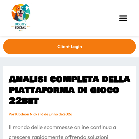
Ir
Post
Men
para
navigation
o
conteúdo
Client Login
Analisi completa della
piattaforma di gioco
22bet
Por
Klodeon Nick
/
16 de junho de 2026
Il mondo delle scommesse online continua a
crescere rapidamente offrendo soluzioni