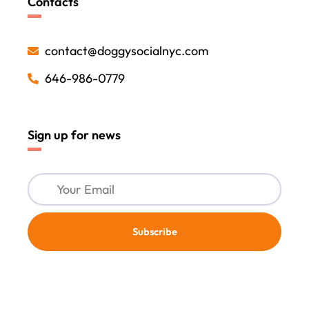
Contacts
contact@doggysocialnyc.com
646-986-0779
Sign up for news
Your
Email
Subscribe