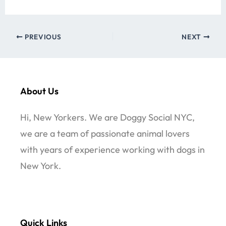
PREVIOUS
NEXT
About Us
Hi, New Yorkers. We are Doggy Social NYC,
we are a team of passionate animal lovers
with years of experience working with dogs in
New York.
Quick Links