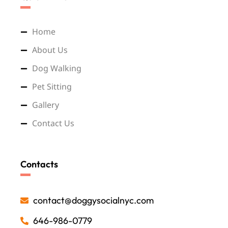
Home
About Us
Dog Walking
Pet Sitting
Gallery
Contact Us
Contacts
contact@doggysocialnyc.com
646-986-0779