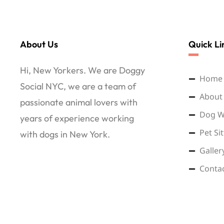
About Us
Quick Li
Hi, New Yorkers. We are Doggy
Home
Social NYC, we are a team of
About
passionate animal lovers with
Dog W
years of experience working
Pet Si
with dogs in New York.
Galler
Conta