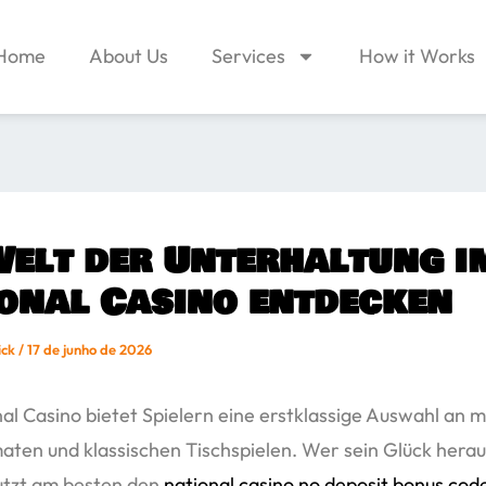
Home
About Us
Services
How it Works
Welt der Unterhaltung i
onal Casino entdecken
ick
/
17 de junho de 2026
al Casino bietet Spielern eine erstklassige Auswahl an
aten und klassischen Tischspielen. Wer sein Glück hera
utzt am besten den
national casino no deposit bonus cod