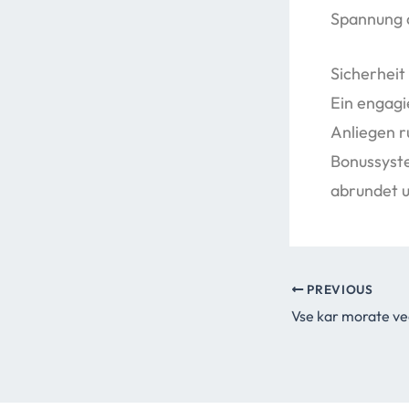
Spannung 
Sicherheit
Ein engagi
Anliegen r
Bonussyste
abrundet u
PREVIOUS