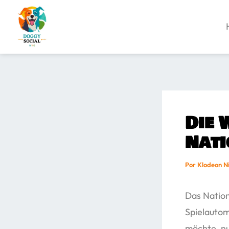
Ir
Post
para
navigation
o
conteúdo
Die 
Nati
Por
Klodeon N
Das Nation
Spielautom
möchte, n