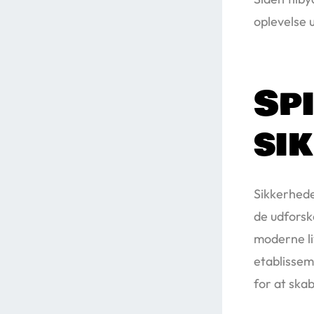
oplevelse 
Sp
si
Sikkerheden
de udforske
moderne li
etablisseme
for at skab