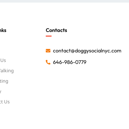
nks
Contacts
contact@doggysocialnyc.com
 Us
646-986-0779
alking
tting
y
ct Us