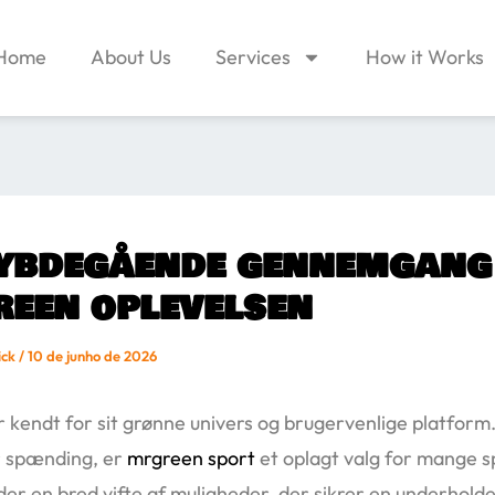
Home
About Us
Services
How it Works
ybdegående gennemgang
een oplevelsen
ick
/
10 de junho de 2026
 kendt for sit grønne univers og brugervenlige platfor
r spænding, er
mrgreen sport
et oplagt valg for mange sp
yder en bred vifte af muligheder, der sikrer en underhold