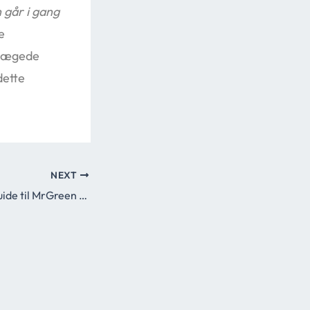
 går i gang
e
prægede
dette
NEXT
En dybdegående guide til MrGreen og deres spilunivers