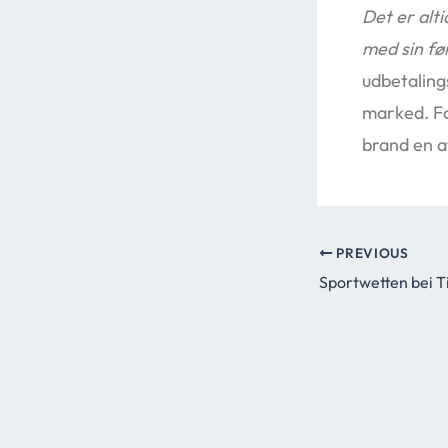
Det er alt
med sin fø
udbetaling
marked. Fo
brand en a
PREVIOUS