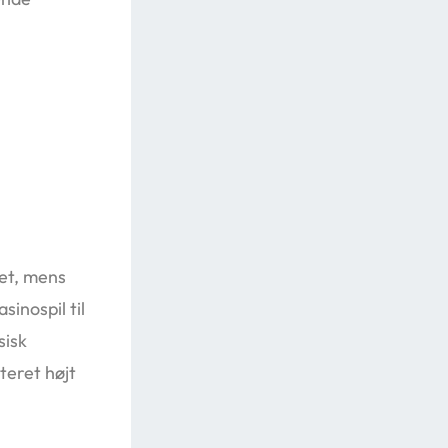
det, mens
sinospil til
sisk
iteret højt