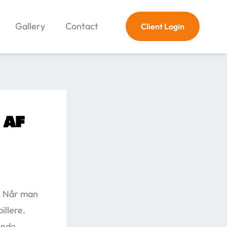
Gallery
Contact
Client Login
 af
m. Når man
illere.
ende