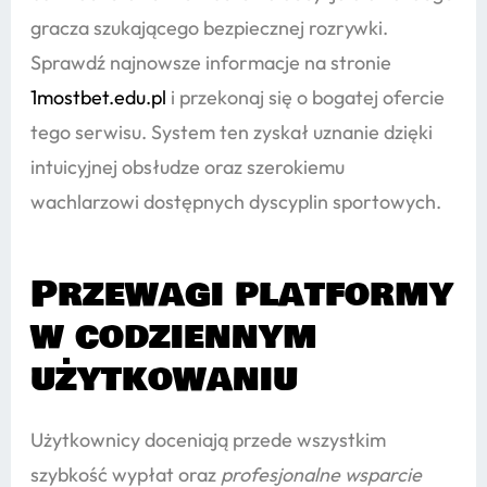
gracza szukającego bezpiecznej rozrywki.
Sprawdź najnowsze informacje na stronie
1mostbet.edu.pl
i przekonaj się o bogatej ofercie
tego serwisu. System ten zyskał uznanie dzięki
intuicyjnej obsłudze oraz szerokiemu
wachlarzowi dostępnych dyscyplin sportowych.
Przewagi platformy
w codziennym
użytkowaniu
Użytkownicy doceniają przede wszystkim
szybkość wypłat oraz
profesjonalne wsparcie