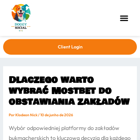
Ir
Post
Men
para
navigation
o
conteúdo
Client Login
Dlaczego warto
wybrać Mostbet do
obstawiania zakładów
Por
Klodeon Nick
/
10 de junho de 2026
Wybór odpowiedniej platformy do zakładów
bukmacherskich to kluczowa decyzja dla każdego