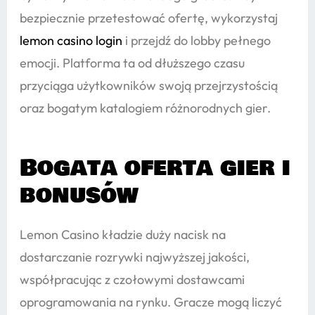
bezpiecznie przetestować ofertę, wykorzystaj
lemon casino login
i przejdź do lobby pełnego
emocji. Platforma ta od dłuższego czasu
przyciąga użytkowników swoją przejrzystością
oraz bogatym katalogiem różnorodnych gier.
Bogata oferta gier i
bonusów
Lemon Casino kładzie duży nacisk na
dostarczanie rozrywki najwyższej jakości,
współpracując z czołowymi dostawcami
oprogramowania na rynku. Gracze mogą liczyć