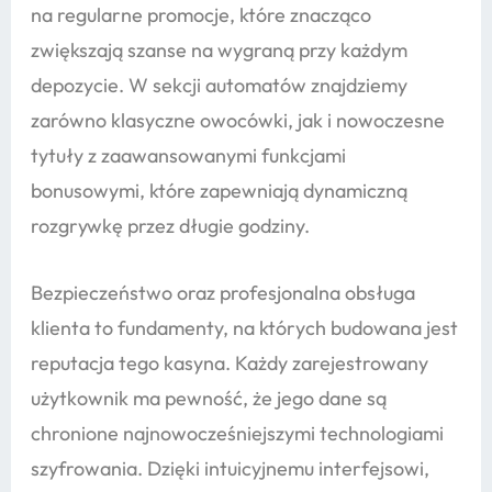
na regularne promocje, które znacząco
zwiększają szanse na wygraną przy każdym
depozycie. W sekcji automatów znajdziemy
zarówno klasyczne owocówki, jak i nowoczesne
tytuły z zaawansowanymi funkcjami
bonusowymi, które zapewniają dynamiczną
rozgrywkę przez długie godziny.
Bezpieczeństwo oraz profesjonalna obsługa
klienta to fundamenty, na których budowana jest
reputacja tego kasyna. Każdy zarejestrowany
użytkownik ma pewność, że jego dane są
chronione najnowocześniejszymi technologiami
szyfrowania. Dzięki intuicyjnemu interfejsowi,