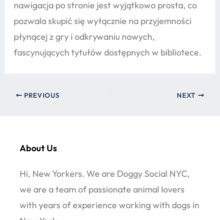
nawigacja po stronie jest wyjątkowo prosta, co
pozwala skupić się wyłącznie na przyjemności
płynącej z gry i odkrywaniu nowych,
fascynujących tytułów dostępnych w bibliotece.
PREVIOUS
NEXT
About Us
Hi, New Yorkers. We are Doggy Social NYC,
we are a team of passionate animal lovers
with years of experience working with dogs in