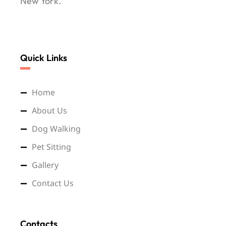
New York.
Quick Links
Home
About Us
Dog Walking
Pet Sitting
Gallery
Contact Us
Contacts