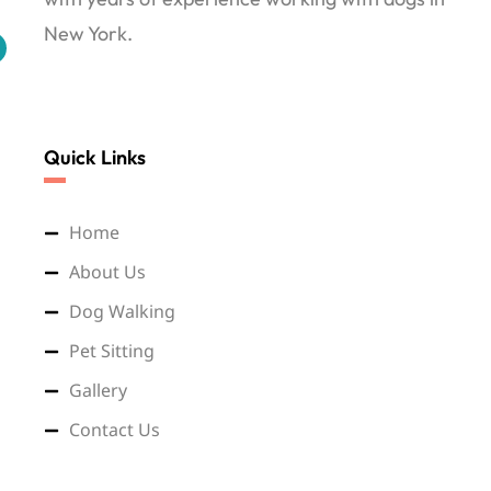
New York.
Quick Links
Home
About Us
Dog Walking
Pet Sitting
Gallery
Contact Us