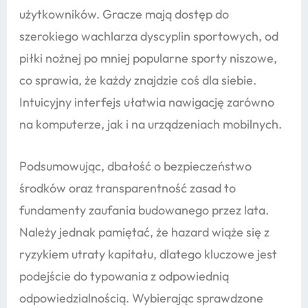
użytkowników. Gracze mają dostęp do
szerokiego wachlarza dyscyplin sportowych, od
piłki nożnej po mniej popularne sporty niszowe,
co sprawia, że każdy znajdzie coś dla siebie.
Intuicyjny interfejs ułatwia nawigację zarówno
na komputerze, jak i na urządzeniach mobilnych.
Podsumowując, dbałość o bezpieczeństwo
środków oraz transparentność zasad to
fundamenty zaufania budowanego przez lata.
Należy jednak pamiętać, że hazard wiąże się z
ryzykiem utraty kapitału, dlatego kluczowe jest
podejście do typowania z odpowiednią
odpowiedzialnością. Wybierając sprawdzone