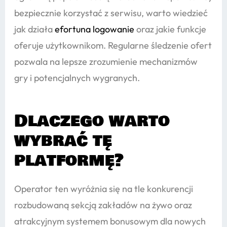
bezpiecznie korzystać z serwisu, warto wiedzieć
jak działa
efortuna logowanie
oraz jakie funkcje
oferuje użytkownikom. Regularne śledzenie ofert
pozwala na lepsze zrozumienie mechanizmów
gry i potencjalnych wygranych.
Dlaczego warto
wybrać tę
platformę?
Operator ten wyróżnia się na tle konkurencji
rozbudowaną sekcją zakładów na żywo oraz
atrakcyjnym systemem bonusowym dla nowych