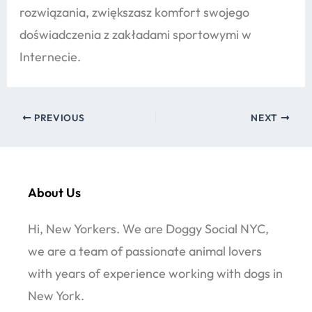
rozwiązania, zwiększasz komfort swojego
doświadczenia z zakładami sportowymi w
Internecie.
PREVIOUS
NEXT
About Us
Hi, New Yorkers. We are Doggy Social NYC,
we are a team of passionate animal lovers
with years of experience working with dogs in
New York.