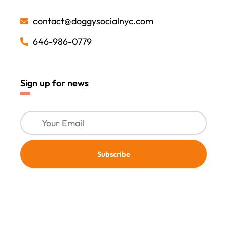
contact@doggysocialnyc.com
646-986-0779
Sign up for news
Your
Email
Subscribe