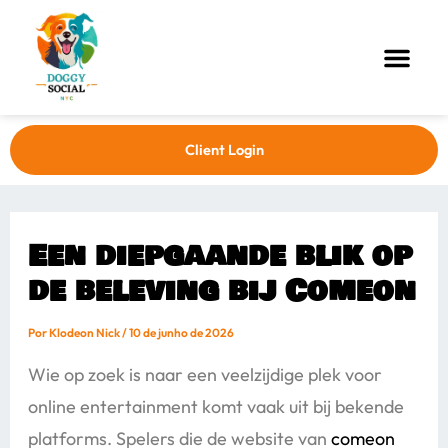
Ir
Post
Men
para
navigation
o
conteúdo
Client Login
Een diepgaande blik op
de beleving bij Comeon
Por
Klodeon Nick
/
10 de junho de 2026
Wie op zoek is naar een veelzijdige plek voor
online entertainment komt vaak uit bij bekende
platforms. Spelers die de website van
comeon