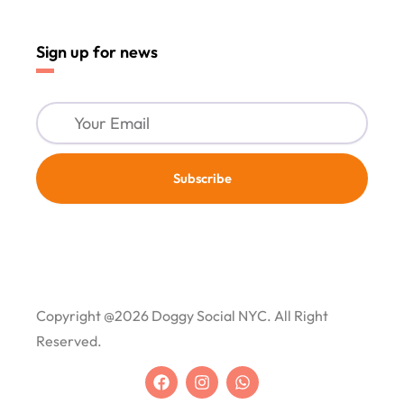
Sign up for news
Your
Email
Subscribe
Copyright @2026 Doggy Social NYC. All Right
Reserved.
F
I
W
a
n
h