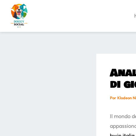
Ir
Post
para
navigation
o
conteúdo
Anal
di g
Por
Klodeon N
Il mondo d
appassionat
bwin italia