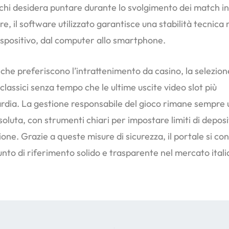
 chi desidera puntare durante lo svolgimento dei match i
tre, il software utilizzato garantisce una stabilità tecnica
dispositivo, dal computer allo smartphone.
che preferiscono l’intrattenimento da casino, la selezione
 classici senza tempo che le ultime uscite video slot più
ardia. La gestione responsabile del gioco rimane sempre
soluta, con strumenti chiari per impostare limiti di deposi
one. Grazie a queste misure di sicurezza, il portale si c
nto di riferimento solido e trasparente nel mercato ital