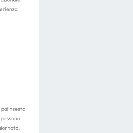
perienza
 palinsesto
ti possono
giornata,