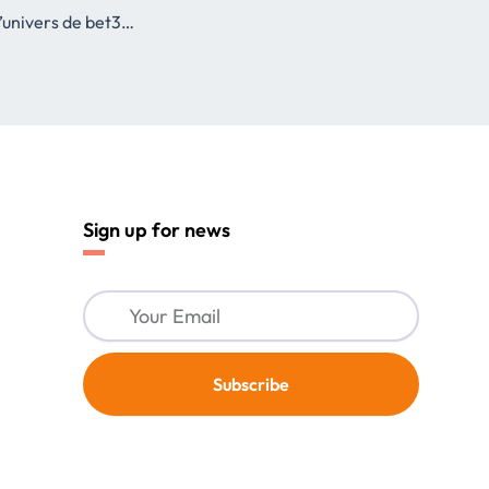
Une plongée dans l’univers de bet365 pour les parieurs
Sign up for news
Your
Email
Subscribe