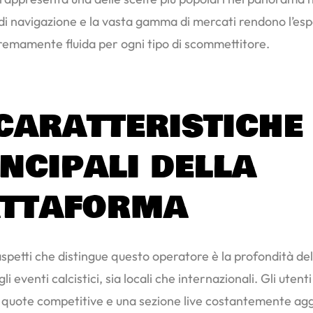
à di navigazione e la vasta gamma di mercati rendono l’es
remamente fluida per ogni tipo di scommettitore.
 caratteristiche
ncipali della
attaforma
aspetti che distingue questo operatore è la profondità del
li eventi calcistici, sia locali che internazionali. Gli uten
 quote competitive e una sezione live costantemente ag