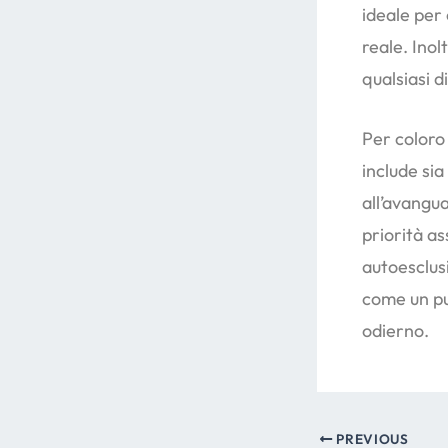
ideale per
reale. Inol
qualsiasi 
Per coloro 
include sia
all’avangu
priorità as
autoesclusi
come un pu
odierno.
PREVIOUS