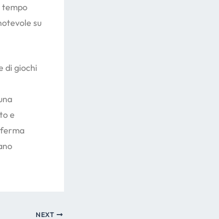
n tempo
 notevole su
 di giochi
 una
to e
onferma
iano
NEXT